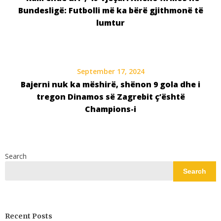
Bundesligë: Futbolli më ka bërë gjithmonë të
lumtur
September 17, 2024
Bajerni nuk ka mëshirë, shënon 9 gola dhe i
tregon Dinamos së Zagrebit ç’është
Champions-i
Search
Search
Recent Posts