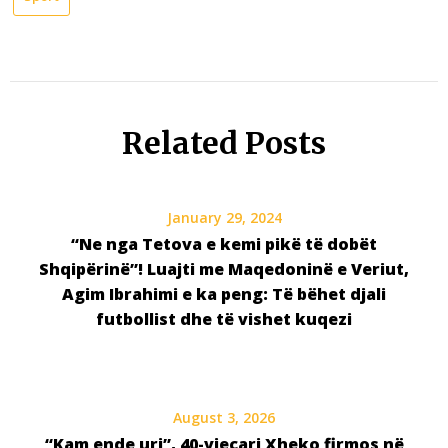
Related Posts
January 29, 2024
“Ne nga Tetova e kemi pikë të dobët
Shqipërinë”! Luajti me Maqedoninë e Veriut,
Agim Ibrahimi e ka peng: Të bëhet djali
futbollist dhe të vishet kuqezi
August 3, 2026
“Kam ende uri”, 40-vjeçari Xheko firmos në