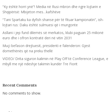
“Ky është horri ynë”! Media në Rusi mbron dhe ngre lojtarin e
Shqipërisë: Mbijeton mes…kafshëve
“Tani Spartaku ka dyfish shanse për të fituar kampionatin”, ish-
lojtari rus: Daku është sulmuesi që i mungonte
Asllani i jep fund dilemës së merkatos, klubi paguan 25 milionë
euro dhe i ofron kontratë deri në vitin 2031
Muçi befason drejtuesit, presidenti e falenderon: Gjest
domethënës që na preku thellë
VIDEO/ Drita siguron kalimin në Play Off të Conference League, e
mbyll me një ndeshje takimin kundër Tre Fiorit
Recent Comments
No comments to show.