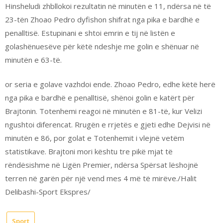
Hinsheludi zhbllokoi rezultatin në minutën e 11, ndërsa në të
23-tën Zhoao Pedro dyfishon shifrat nga pika e bardhë e
penalltisë. Estupinani e shtoi emrin e tij në listën e
golashënuesëve për këtë ndeshje me golin e shënuar në
minutën e 63-të.
or seria e golave vazhdoi ende. Zhoao Pedro, edhe këtë herë
nga pika e bardhë e penalltisë, shënoi golin e katërt për
Brajtonin. Totenhemi reagoi në minutën e 81-të, kur Velizi
ngushtoi diferencat. Rrugën e rrjetës e gjeti edhe Dejvisi në
minutën e 86, por golat e Totenhemit i vlejnë vetëm
statistikave. Brajtoni mori kështu tre pikë mjat të
rëndësishme në Ligën Premier, ndërsa Spërsat lëshojnë
terren në garën për një vend mes 4 më të mirëve./Halit
Delibashi-Sport Ekspres/
Sport