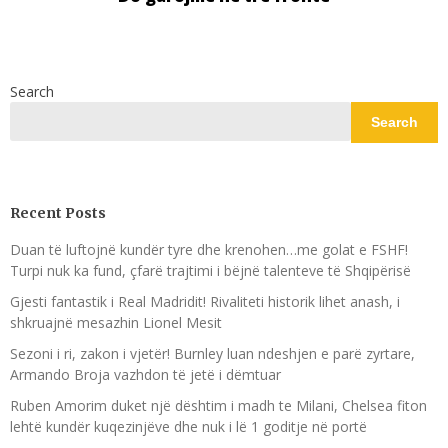
Search
Search
Recent Posts
Duan të luftojnë kundër tyre dhe krenohen…me golat e FSHF!
Turpi nuk ka fund, çfarë trajtimi i bëjnë talenteve të Shqipërisë
Gjesti fantastik i Real Madridit! Rivaliteti historik lihet anash, i
shkruajnë mesazhin Lionel Mesit
Sezoni i ri, zakon i vjetër! Burnley luan ndeshjen e parë zyrtare,
Armando Broja vazhdon të jetë i dëmtuar
Ruben Amorim duket një dështim i madh te Milani, Chelsea fiton
lehtë kundër kuqezinjëve dhe nuk i lë 1 goditje në portë