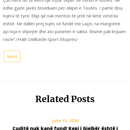
Çdo herë do të kemi një lojtar tepër në mesin e fushës. Ne
edhe gjatë javës biseduam për ekipin e Teutës. I pamë disa
lojëra të tyre. Ekip që nuk meriton të jetë në këtë vend ku
është. Në dallim prej lojës së fundit me Laçin, na mungonte
ajo loja e shpejtë dhe ato pasimet e sakta. Shumë pak krijuam
raste”./Halit Delibashi-Sport Ekspres/
Sport
Related Posts
June 15, 2026
Çuditë nuk kanë fund! Kepi i Gjelbër është i