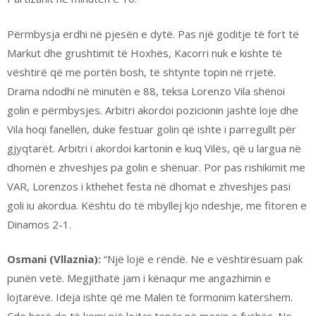
Përmbysja erdhi në pjesën e dytë. Pas një goditje të fort të
Markut dhe grushtimit të Hoxhës, Kacorri nuk e kishte të
vështirë që me portën bosh, të shtynte topin në rrjetë.
Drama ndodhi në minutën e 88, teksa Lorenzo Vila shënoi
golin e përmbysjes. Arbitri akordoi pozicionin jashtë loje dhe
Vila hoqi fanellën, duke festuar golin që ishte i parregullt për
gjyqtarët. Arbitri i akordoi kartonin e kuq Vilës, që u largua në
dhomën e zhveshjes pa golin e shënuar. Por pas rishikimit me
VAR, Lorenzos i kthehet festa në dhomat e zhveshjes pasi
goli iu akordua. Kështu do të mbyllej kjo ndeshje, me fitoren e
Dinamos 2-1.
Osmani (Vllaznia):
“Një lojë e rëndë. Ne e vështirësuam pak
punën vetë. Megjithatë jam i kënaqur me angazhimin e
lojtarëve. Ideja ishte që me Malën të formonim katërshem.