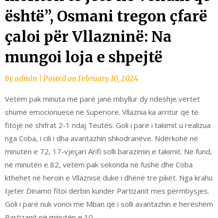
është”, Osmani tregon çfarë
çaloi për Vllazninë: Na
mungoi loja e shpejtë
by
admin
|
Posted on
February 10, 2024
Vetëm pak minuta më parë janë mbyllur dy ndeshje vërtet
shumë emocionuese në Superiore. Vllaznia ka arritur që të
fitojë në shifrat 2-1 ndaj Teutës. Goli i parë i takimit u realizua
nga Coba, i cili i dha avantazhin shkodranëve. Ndërkohë në
minutën e 72, 17-vjeçari Arifi solli barazimin e takimit. Në fund,
në minutën e 82, vetëm pak sekonda në fushë dhe Coba
kthehet në heroin e Vllaznisë duke i dhënë tre pikët. Nga krahu
tjetër Dinamo fitoi derbin kundër Partizanit mes përmbysjes.
Goli i parë nuk vonoi me Mban që i solli avantazhin e herëshëm
Partizanit në minutën e 10.