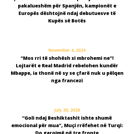
pakalueshëm për Spanjën, kampionët e
Europës dështojnë ndaj debutuesve të
Kupës së Botës
November 4, 2024
“Mos rri të shohësh si mbrohemi ne”!
Lojtarët e Real Madrid rebelohen kundër
Mbappe, ia thonë në sy se çfarë nuk u pëlqen
nga francezi
July 30, 2026
“Goli ndaj Beshiktashit ishte shumë
emocional për mua”, Muçi rrëfehet në Turqi:
Do garojmë në tre fronte