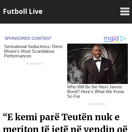
Skip
Futboll Live
to
content
“E kemi parë Teutën nuk e
meriton të jetë në vendin që