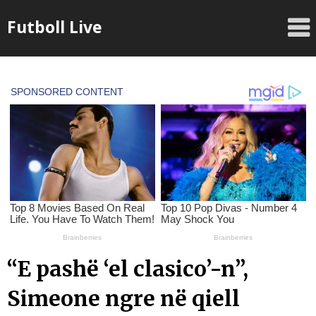
Skip
Futboll Live
to
content
“E pashë ‘el clasico’-n”,
Simeone ngre në qiell