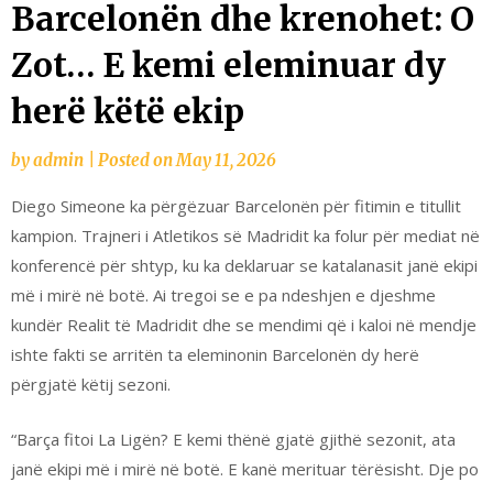
Barcelonën dhe krenohet: O
Zot… E kemi eleminuar dy
herë këtë ekip
by
admin
|
Posted on
May 11, 2026
Diego Simeone ka përgëzuar Barcelonën për fitimin e titullit
kampion. Trajneri i Atletikos së Madridit ka folur për mediat në
konferencë për shtyp, ku ka deklaruar se katalanasit janë ekipi
më i mirë në botë. Ai tregoi se e pa ndeshjen e djeshme
kundër Realit të Madridit dhe se mendimi që i kaloi në mendje
ishte fakti se arritën ta eleminonin Barcelonën dy herë
përgjatë këtij sezoni.
“Barça fitoi La Ligën? E kemi thënë gjatë gjithë sezonit, ata
janë ekipi më i mirë në botë. E kanë merituar tërësisht. Dje po