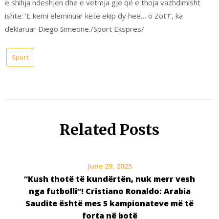
e shihja ndeshjen dhe e vetmja gjë që e thoja vazhdimisht
ishte: ‘E kemi eleminuar këtë ekip dy heë… o Zot’!”, ka
deklaruar Diego Simeone./Sport Ekspres/
Sport
Related Posts
June 29, 2025
“Kush thotë të kundërtën, nuk merr vesh
nga futbolli”! Cristiano Ronaldo: Arabia
Saudite është mes 5 kampionateve më të
forta në botë