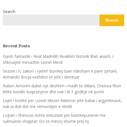
Search
Search
Recent Posts
Gjesti fantastik i Real Madridit! Rivaliteti historik lihet anash, i
shkruajnë mesazhin Lionel Mesit
Sezoni i ri, zakon i vjetër! Burnley luan ndeshjen e parë zyrtare,
Armando Broja vazhdon të jetë i dëmtuar
Ruben Amorim duket një dështim i madh te Milani, Chelsea fiton
lehtë kundër kuqezinjëve dhe nuk i lë 1 goditje në portë
Lajm i trishtë për Lionel Mesin! Ndërron jetë babai i argjentinasit,
nuk ia doli dot me sëmundjen e rëndë
Lojtari i Xhenoas është entuziast për bashkëpunimin me
sulmuesin shqiptar: Do të mësoj shumë prej tij