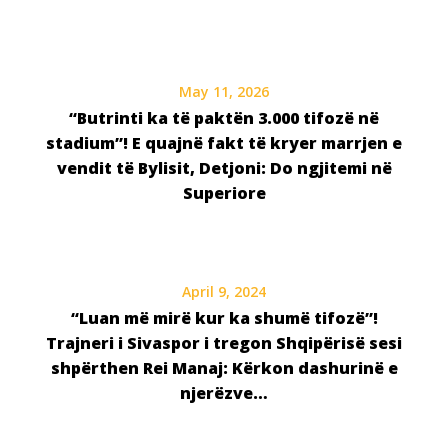
May 11, 2026
“Butrinti ka të paktën 3.000 tifozë në
stadium”! E quajnë fakt të kryer marrjen e
vendit të Bylisit, Detjoni: Do ngjitemi në
Superiore
April 9, 2024
“Luan më mirë kur ka shumë tifozë”!
Trajneri i Sivaspor i tregon Shqipërisë sesi
shpërthen Rei Manaj: Kërkon dashurinë e
njerëzve…