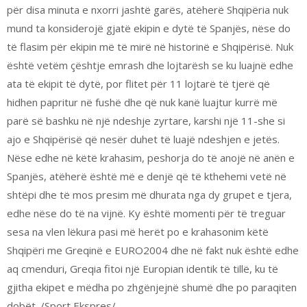
për disa minuta e nxorri jashtë garës, atëherë Shqipëria nuk
mund ta konsiderojë gjatë ekipin e dytë të Spanjës, nëse do
të flasim për ekipin më të mirë në historinë e Shqipërisë. Nuk
është vetëm çështje emrash dhe lojtarësh se ku luajnë edhe
ata të ekipit të dytë, por flitet për 11 lojtarë të tjerë që
hidhen papritur në fushë dhe që nuk kanë luajtur kurrë më
parë së bashku në një ndeshje zyrtare, karshi një 11-she si
ajo e Shqipërisë që nesër duhet të luajë ndeshjen e jetës.
Nëse edhe në këtë krahasim, peshorja do të anojë në anën e
Spanjës, atëherë është më e denjë që të kthehemi vetë në
shtëpi dhe të mos presim më dhurata nga dy grupet e tjera,
edhe nëse do të na vijnë. Ky është momenti për të treguar
sesa na vlen lëkura pasi më herët po e krahasonim këtë
Shqipëri me Greqinë e EURO2004 dhe në fakt nuk është edhe
aq cmenduri, Greqia fitoi një Europian identik të tillë, ku të
gjitha ekipet e mëdha po zhgënjejnë shumë dhe po paraqiten
dobët. /Sport Ekspres/