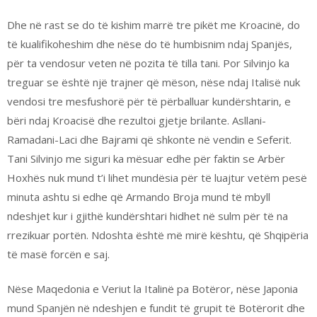
Dhe në rast se do të kishim marrë tre pikët me Kroacinë, do
të kualifikoheshim dhe nëse do të humbisnim ndaj Spanjës,
për ta vendosur veten në pozita të tilla tani. Por Silvinjo ka
treguar se është një trajner që mëson, nëse ndaj Italisë nuk
vendosi tre mesfushorë për të përballuar kundërshtarin, e
bëri ndaj Kroacisë dhe rezultoi gjetje brilante. Asllani-
Ramadani-Laci dhe Bajrami që shkonte në vendin e Seferit.
Tani Silvinjo me siguri ka mësuar edhe për faktin se Arbër
Hoxhës nuk mund t’i lihet mundësia për të luajtur vetëm pesë
minuta ashtu si edhe që Armando Broja mund të mbyll
ndeshjet kur i gjithë kundërshtari hidhet në sulm për të na
rrezikuar portën. Ndoshta është më mirë kështu, që Shqipëria
të masë forcën e saj.
Nëse Maqedonia e Veriut la Italinë pa Botëror, nëse Japonia
mund Spanjën në ndeshjen e fundit të grupit të Botërorit dhe