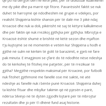
që po na dërgon deri në këtë pikë, për të diskutuar kualifikimin
me dy pikë dhe pa marrë një fitore. Pavarësisht faktit se nuk
duhet të harrojmë që ndodheshim në grupin e vdekjes, por
realisht Shqipëria kishte shansin për të dalë me 3 pikë ndaj
Kroacisë dhe nuk ia doli, pikërisht në saj të këtyre kalkulimeve
dhe për faktin që nuk rrezikoj gjithçka për gjithçka. Mbrojtja e
Kroacisë është shumë e brishtë në këtë sezon dhe mjafton
t’ju kujtojmë se në momentin e vetëm kur Shqipëria u hodh e
gjithë në sulm në kërkim të golit të barazimit, e gjeti në fare
pak minuta. E imagjinoni se çfarë do të ndodhte nëse ndeshja
do të kërkohej të fitohej me patjetër, për të rrezikuar të
gjitha? Megjithë respektin maksimal për Kroacinë, por futbolli
nuk fitohet gjithmonë me fanellë ose më saktë, në atë
ndeshje as fanellë nuk i bënte punë Kroacisë. Shqipëria duhej
ta kishte fituar dhe mbyllur takimin që në pjesën e parë,
ndërsa Silvinjo në të dytën zgjodhi lojtarë për të mbrojtur
rezultatin dhe jo për t’i dhënë fund asaj historie.