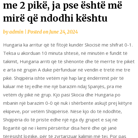
me 2 pikë, ja pse është më
mirë që ndodhi kështu
by
admin
|
Posted on
June 24, 2024
Hungaria ka arritur që të fitojë kundër Skocisë me shifrat 0-1.
Teksa u akorduan 10 minuta shtesë, në minutën e fundit të
takimit, Hungaria arriti që të shënonte dhe të merrte tre pikët
e arta në grupin A duke përfunduar në vendin e tretë me tre
pikë. Shqipëria ishte vetëm një hap larg ëndërrimit për të
kaluar më tej edhe me një barazim ndaj Spanjës, pra me
vetëm dy pikë në grup. Kjo pasi Skocia dhe Hungaria po
mbanin një barazim 0-0 që nuk i shërbente askujt prej këtyre
ekipeve, por vetëm Shqipërisë. Nëse kjo do të ndodhte,
Shqipëria do të priste edhe një nga dy grupet e saj në
llogaritë që ne i kemi përsëritur disa herë dhe që janë
tërësisht logjike, për të zyrtarizuar kalimin më tej. Por pas