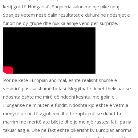
këtij goli të Hungarisë, Shqipëria kalon me një pikë ndaj
Spanjës vetëm nëse dalin rezultatet e duhura në ndeshjet e
fundit në dy grupe dhe nuk ka asnjë vend për surprizë.
Por në këtë Europian anormal, është realisht shumë e
vështirë pasi ka shumë befasi. Megjithatë duhet theksuar se
ndoshta është më mirë që ndodhi kështu, me golin e
Hungarisë në minutën e fundit. Ndoshta kjo është e vetmja
mënyrë që ne të zgjohemi dhe të kuptojmë se duhet ta
marrim me meritë atë biletë dhe jo me një rastësi fati, pa na
takuar asgjë. Dhe në fakt është pikërisht ky Europian anormal