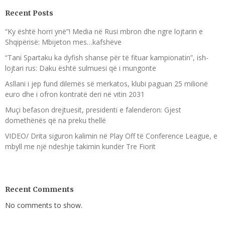
Recent Posts
“Ky është horri ynë”! Media në Rusi mbron dhe ngre lojtarin e
Shqipërisë: Mbijeton mes…kafshëve
“Tani Spartaku ka dyfish shanse për të fituar kampionatin”, ish-
lojtari rus: Daku është sulmuesi që i mungonte
Asllani i jep fund dilemës së merkatos, klubi paguan 25 milionë
euro dhe i ofron kontratë deri në vitin 2031
Muçi befason drejtuesit, presidenti e falenderon: Gjest
domethënës që na preku thellë
VIDEO/ Drita siguron kalimin në Play Off të Conference League, e
mbyll me një ndeshje takimin kundër Tre Fiorit
Recent Comments
No comments to show.