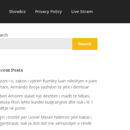
Showbiz
Privacy Policy
Live Stram
arch
Search
cent Posts
zoni i ri, zakon i vjetër! Burnley luan ndeshjen e parë
rtare, Armando Broja vazhdon të jetë i dëmtuar
ben Amorim duket një dështim i madh te Milani,
elsea fiton lehtë kundër kuqezinjëve dhe nuk i lë 1
ditje në portë
jm i trishtë për Lionel Mesin! Ndërron jetë babai i
gjentinasit, nuk ia doli dot me sëmundjen e rëndë