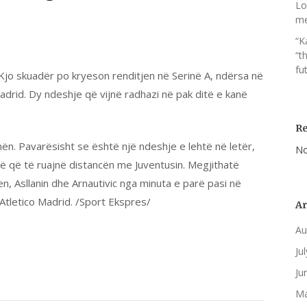
Lo
me
“K
“t
fut
 Kjo skuadër po kryeson renditjen në Serinë A, ndërsa në
drid. Dy ndeshje që vijnë radhazi në pak ditë e kanë
R
nën. Pavarësisht se është një ndeshje e lehtë në letër,
No
yrë që të ruajnë distancën me Juventusin. Megjithatë
en, Asllanin dhe Arnautivic nga minuta e parë pasi në
Atletico Madrid. /Sport Ekspres/
Ar
Au
Ju
Ju
Ma