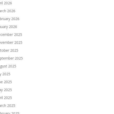
ril 2026
rch 2026
bruary 2026
nuary 2026
cember 2025
vember 2025
tober 2025
ptember 2025
gust 2025
ly 2025
ne 2025
y 2025
ril 2025
rch 2025
bruary 2025