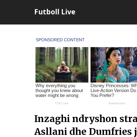
Skip
Futboll Live
to
content
Inzaghi ndryshon strat
Asllani dhe Dumfries j