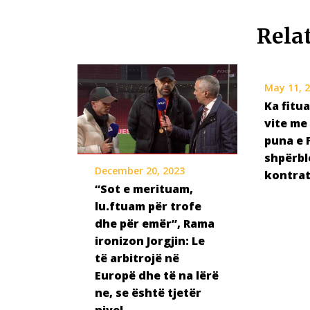
Rela
May 11, 
Ka fitua
vite me
puna e 
shpërbl
December 20, 2023
kontrat
“Sot e merituam,
lu.ftuam për trofe
dhe për emër”, Rama
ironizon Jorgjin: Le
të arbitrojë në
Europë dhe të na lërë
ne, se është tjetër
nivel