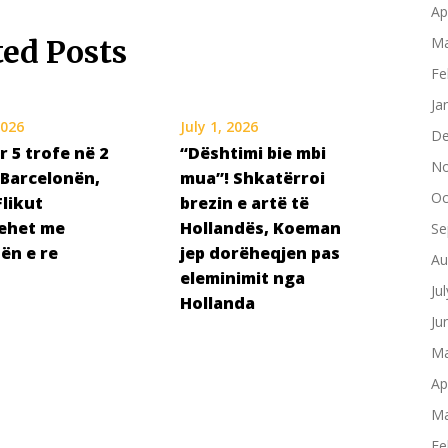
Ap
ted Posts
Ma
Fe
Ja
2026
July 1, 2026
De
r 5 trofe në 2
“Dështimi bie mbi
No
 Barcelonën,
mua”! Shkatërroi
Oc
Flikut
brezin e artë të
ehet me
Hollandës, Koeman
Se
ën e re
jep dorëheqjen pas
Au
eleminimit nga
Ju
Hollanda
Ju
Ma
Ap
Ma
Fe