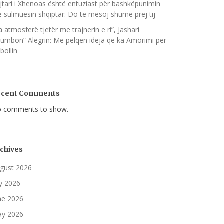
jtari i Xhenoas është entuziast për bashkëpunimin
 sulmuesin shqiptar: Do të mësoj shumë prej tij
a atmosferë tjetër me trajnerin e ri”, Jashari
humbon” Alegrin: Më pëlqen ideja që ka Amorimi për
bollin
ecent Comments
 comments to show.
chives
gust 2026
ly 2026
ne 2026
y 2026