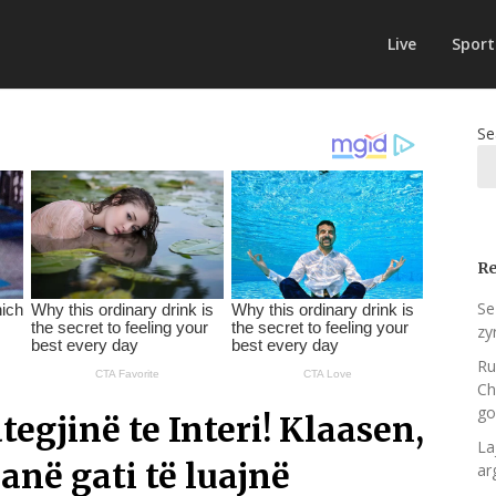
Live
Sport
Se
Re
Se
zy
Ru
Ch
go
egjinë te Interi! Klaasen,
La
anë gati të luajnë
ar