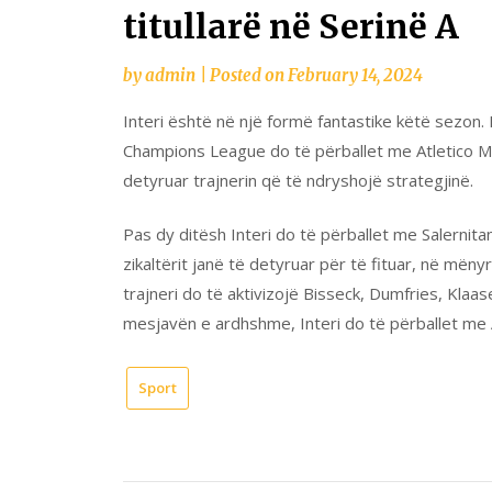
titullarë në Serinë A
by
admin
|
Posted on
February 14, 2024
Interi është në një formë fantastike këtë sezon.
Champions League do të përballet me Atletico Ma
detyruar trajnerin që të ndryshojë strategjinë.
Pas dy ditësh Interi do të përballet me Salernita
zikaltërit janë të detyruar për të fituar, në mën
trajneri do të aktivizojë Bisseck, Dumfries, Klaas
mesjavën e ardhshme, Interi do të përballet me 
Sport