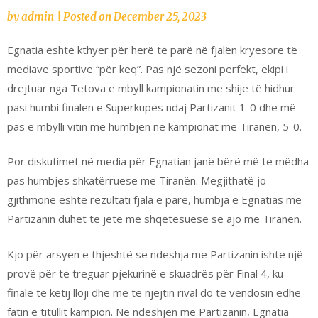
by
admin
|
Posted on
December 25, 2023
Egnatia është kthyer për herë të parë në fjalën kryesore të
mediave sportive “për keq”. Pas një sezoni perfekt, ekipi i
drejtuar nga Tetova e mbyll kampionatin me shije të hidhur
pasi humbi finalen e Superkupës ndaj Partizanit 1-0 dhe më
pas e mbylli vitin me humbjen në kampionat me Tiranën, 5-0.
Por diskutimet në media për Egnatian janë bërë më të mëdha
pas humbjes shkatërruese me Tiranën. Megjithatë jo
gjithmonë është rezultati fjala e parë, humbja e Egnatias me
Partizanin duhet të jetë më shqetësuese se ajo me Tiranën.
Kjo për arsyen e thjeshtë se ndeshja me Partizanin ishte një
provë për të treguar pjekurinë e skuadrës për Final 4, ku
finale të këtij lloji dhe me të njëjtin rival do të vendosin edhe
fatin e titullit kampion. Në ndeshjen me Partizanin, Egnatia