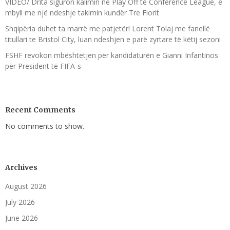
VIDEO/ Drita siguron kalimin në Play Off të Conference League, e
mbyll me një ndeshje takimin kundër Tre Fiorit
Shqipëria duhet ta marrë me patjetër! Lorent Tolaj me fanellë
titullari te Bristol City, luan ndeshjen e parë zyrtare të këtij sezoni
FSHF revokon mbështetjen për kandidaturën e Gianni Infantinos
për President të FIFA-s
Recent Comments
No comments to show.
Archives
August 2026
July 2026
June 2026