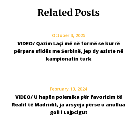
Related Posts
October 3, 2025
VIDEO/ Qazim Laçi më në formë se kurrë
përpara sfidës me Serbinë, jep dy asiste në
kampionatin turk
February 13, 2024
VIDEO/ U hapën polemika për favorizim të
Realit të Madridit, ja arsyeja përse u anullua
goli i Lajpcigut