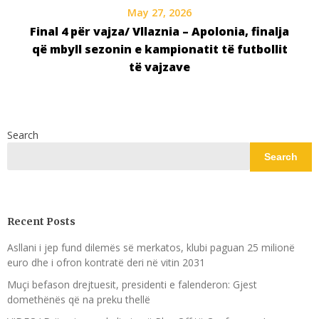
May 27, 2026
Final 4 për vajza/ Vllaznia – Apolonia, finalja
që mbyll sezonin e kampionatit të futbollit
të vajzave
Search
Search
Recent Posts
Asllani i jep fund dilemës së merkatos, klubi paguan 25 milionë
euro dhe i ofron kontratë deri në vitin 2031
Muçi befason drejtuesit, presidenti e falenderon: Gjest
domethënës që na preku thellë