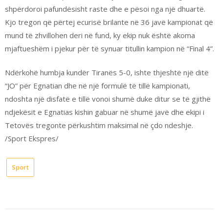
shpërdoroi pafundësisht raste dhe e pësoi nga një dhuartë.
Kjo tregon që përtej ecurisë brilante në 36 javë kampionat që
mund të zhvillohen deri në fund, ky ekip nuk është akoma
mjaftueshëm i pjekur për të synuar titullin kampion në “Final 4”.
Ndërkohë humbja kundër Tiranës 5-0, ishte thjeshtë një ditë
“JO” për Egnatian dhe në një formulë të tillë kampionati,
ndoshta një disfatë e tillë vonoi shumë duke ditur se të gjithë
ndjekësit e Egnatias kishin gabuar në shumë javë dhe ekipi i
Tetovës tregonte përkushtim maksimal në çdo ndeshje.
/Sport Ekspres/
Sport