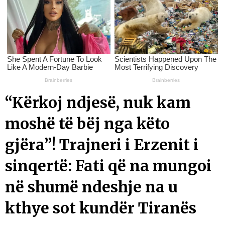
“Kërkoj ndjesë, nuk kam
moshë të bëj nga këto
gjëra”! Trajneri i Erzenit i
sinqertë: Fati që na mungoi
në shumë ndeshje na u
kthye sot kundër Tiranës