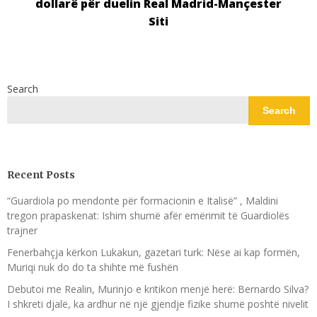
dollarë për duelin Real Madrid-Mançester
Siti
Search
Search
Recent Posts
“Guardiola po mendonte për formacionin e Italisë” , Maldini
tregon prapaskenat: Ishim shumë afër emërimit të Guardiolës
trajner
Fenerbahçja kërkon Lukakun, gazetari turk: Nëse ai kap formën,
Muriqi nuk do do ta shihte më fushën
Debutoi me Realin, Murinjo e kritikon menjë herë: Bernardo Silva?
I shkreti djalë, ka ardhur në një gjendje fizike shumë poshtë nivelit