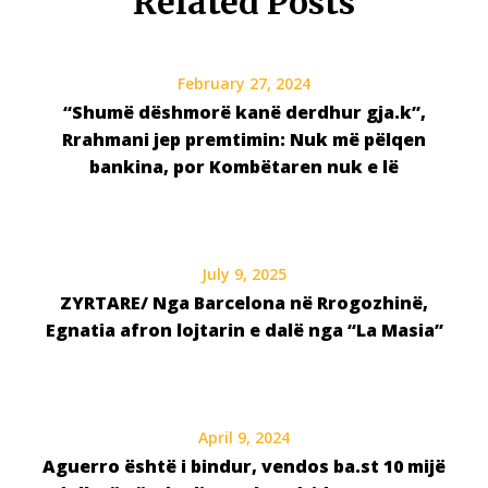
Related Posts
February 27, 2024
“Shumë dëshmorë kanë derdhur gja.k”,
Rrahmani jep premtimin: Nuk më pëlqen
bankina, por Kombëtaren nuk e lë
July 9, 2025
ZYRTARE/ Nga Barcelona në Rrogozhinë,
Egnatia afron lojtarin e dalë nga “La Masia”
April 9, 2024
Aguerro është i bindur, vendos ba.st 10 mijë