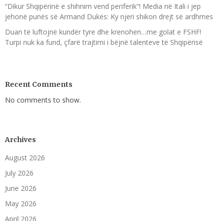
“Dikur Shqipërinë e shihnim vend periferik”! Media në Itali i jep
jehonë punës së Armand Dukës: Ky njeri shikon drejt së ardhmes
Duan të luftojnë kundër tyre dhe krenohen…me golat e FSHF!
Turpi nuk ka fund, çfarë trajtimi i bëjnë talenteve të Shqipërisë
Recent Comments
No comments to show.
Archives
August 2026
July 2026
June 2026
May 2026
April 2026