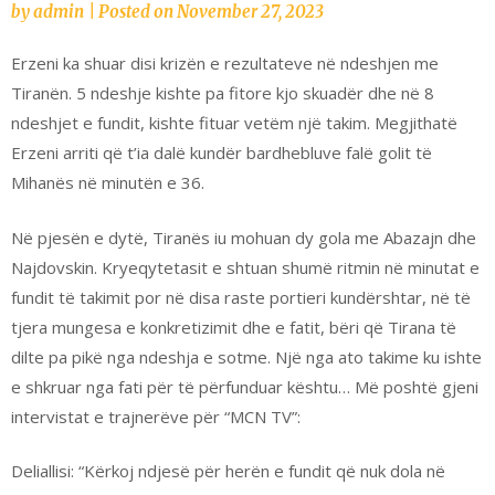
by
admin
|
Posted on
November 27, 2023
Erzeni ka shuar disi krizën e rezultateve në ndeshjen me
Tiranën. 5 ndeshje kishte pa fitore kjo skuadër dhe në 8
ndeshjet e fundit, kishte fituar vetëm një takim. Megjithatë
Erzeni arriti që t’ia dalë kundër bardhebluve falë golit të
Mihanës në minutën e 36.
Në pjesën e dytë, Tiranës iu mohuan dy gola me Abazajn dhe
Najdovskin. Kryeqytetasit e shtuan shumë ritmin në minutat e
fundit të takimit por në disa raste portieri kundërshtar, në të
tjera mungesa e konkretizimit dhe e fatit, bëri që Tirana të
dilte pa pikë nga ndeshja e sotme. Një nga ato takime ku ishte
e shkruar nga fati për të përfunduar kështu… Më poshtë gjeni
intervistat e trajnerëve për “MCN TV”:
Deliallisi: “Kërkoj ndjesë për herën e fundit që nuk dola në