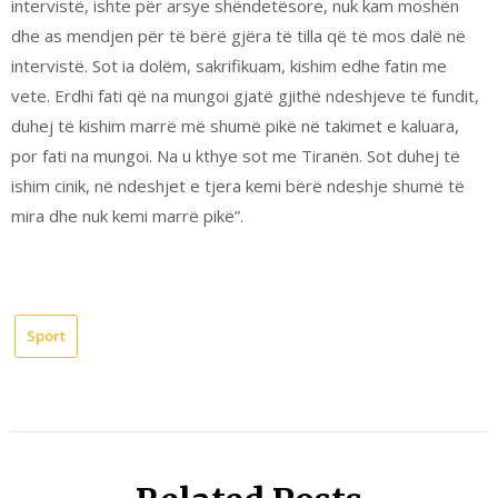
intervistë, ishte për arsye shëndetësore, nuk kam moshën
dhe as mendjen për të bërë gjëra të tilla që të mos dalë në
intervistë. Sot ia dolëm, sakrifikuam, kishim edhe fatin me
vete. Erdhi fati që na mungoi gjatë gjithë ndeshjeve të fundit,
duhej të kishim marrë më shumë pikë në takimet e kaluara,
por fati na mungoi. Na u kthye sot me Tiranën. Sot duhej të
ishim cinik, në ndeshjet e tjera kemi bërë ndeshje shumë të
mira dhe nuk kemi marrë pikë”.
Sport