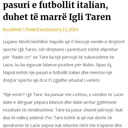
pasuri e futbollit italian,
duhet të marrë Igli Taren
by
admin
|
Posted on
January 13, 2024
Luçiano Moxhi këshillon Napolin që t’i besojë vendin e drejtorit
sportiv Igli Tares. Ish-drejtuesi i Juventusit është shprehur
për “Radio crc” se Tare ka një përvojë të suksesshme te
Lacio, ku ka siguruar bilanve pozitive për klubin. Sipas tij,
Napoli është një pasuri e futbollit italian dhe meriton një
drejtor sportiv që di si t’i zgjidhë situatat i vetëm.
“Një emër? Igli Tare. Ka punuar me Lotiton, u vendos te Lacio
duke e dërguar pëpara bilancin dhe duke arritur gjithmonë
rezultate të rëndësishme. Tare ka pasur shumë përvojë. Nuk
dua të ndikoj askënd. Por Tare është ai që nuk donte të
qendronte te Lacio sepse nuk shkonte mirë me trajnerin dhe