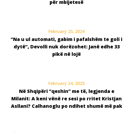
për mbijetesë
February 25, 2024
“Na u ul automati, gabim i pafalshëm te goli i
dytë”, Devolli nuk dorëzohet: Janë edhe 33
pikë në lojë
February 24, 2025
Në Shqipëri “qeshin” me të, legjenda e
Milanit: A keni vënë re sesi po rritet Kristjan
Asllani? Calhanoglu po ndihet shumë më pak