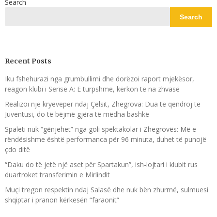
Search
Search
Recent Posts
Iku fshehurazi nga grumbullimi dhe dorëzoi raport mjekësor,
reagon klubi i Serisë A: E turpshme, kërkon të na zhvasë
Realizoi një kryevepër ndaj Çelsit, Zhegrova: Dua të qendroj te
Juventusi, do të bëjmë gjëra të mëdha bashkë
Spaleti nuk “gënjehet” nga goli spektakolar i Zhegrovës: Më e
rëndësishme është performanca për 96 minuta, duhet të punojë
çdo ditë
“Daku do të jetë një aset për Spartakun”, ish-lojtari i klubit rus
duartroket transferimin e Mirlindit
Muçi tregon respektin ndaj Salasë dhe nuk bën zhurmë, sulmuesi
shqiptar i pranon kërkesën “faraonit”