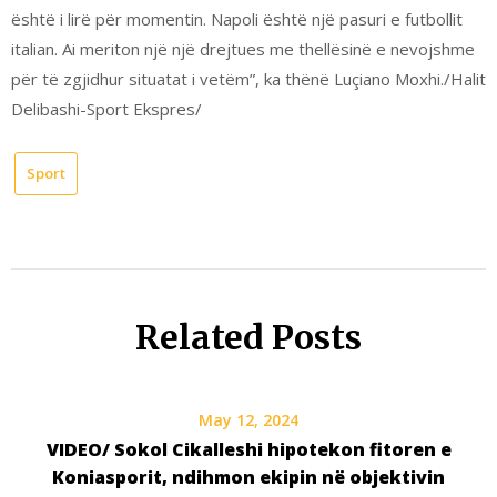
është i lirë për momentin. Napoli është një pasuri e futbollit
italian. Ai meriton një një drejtues me thellësinë e nevojshme
për të zgjidhur situatat i vetëm”, ka thënë Luçiano Moxhi./Halit
Delibashi-Sport Ekspres/
Sport
Related Posts
May 12, 2024
VIDEO/ Sokol Cikalleshi hipotekon fitoren e
Koniasporit, ndihmon ekipin në objektivin