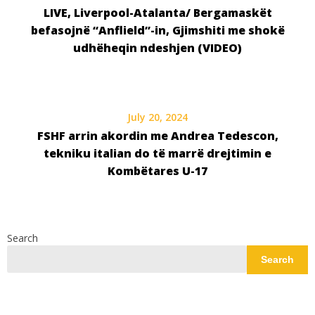
LIVE, Liverpool-Atalanta/ Bergamaskët
befasojnë “Anflield”-in, Gjimshiti me shokë
udhëheqin ndeshjen (VIDEO)
July 20, 2024
FSHF arrin akordin me Andrea Tedescon,
tekniku italian do të marrë drejtimin e
Kombëtares U-17
Search
Search