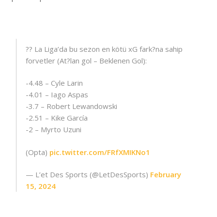
?? La Liga’da bu sezon en kötü xG fark?na sahip
forvetler (At?lan gol – Beklenen Gol):
-4.48 – Cyle Larin
-4.01 – Iago Aspas
-3.7 – Robert Lewandowski
-2.51 – Kike García
-2 – Myrto Uzuni
(Opta)
pic.twitter.com/FRfXMIKNo1
— L’et Des Sports (@LetDesSports)
February
15, 2024