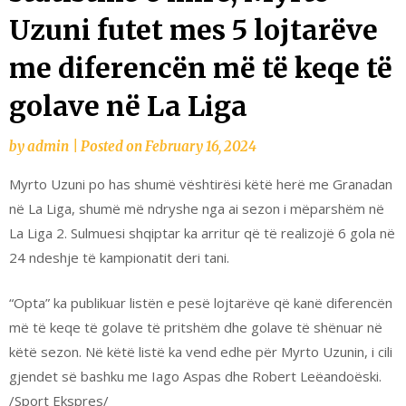
Uzuni futet mes 5 lojtarëve
me diferencën më të keqe të
golave në La Liga
by
admin
|
Posted on
February 16, 2024
Myrto Uzuni po has shumë vështirësi këtë herë me Granadan
në La Liga, shumë më ndryshe nga ai sezon i mëparshëm në
La Liga 2. Sulmuesi shqiptar ka arritur që të realizojë 6 gola në
24 ndeshje të kampionatit deri tani.
“Opta” ka publikuar listën e pesë lojtarëve që kanë diferencën
më të keqe të golave të pritshëm dhe golave të shënuar në
këtë sezon. Në këtë listë ka vend edhe për Myrto Uzunin, i cili
gjendet së bashku me Iago Aspas dhe Robert Leëandoëski.
/Sport Ekspres/