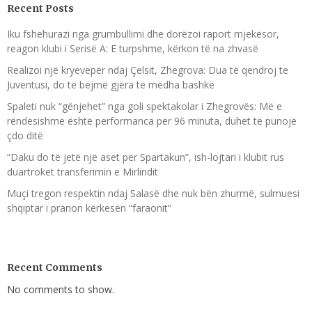
Recent Posts
Iku fshehurazi nga grumbullimi dhe dorëzoi raport mjekësor,
reagon klubi i Serisë A: E turpshme, kërkon të na zhvasë
Realizoi një kryevepër ndaj Çelsit, Zhegrova: Dua të qendroj te
Juventusi, do të bëjmë gjëra të mëdha bashkë
Spaleti nuk “gënjehet” nga goli spektakolar i Zhegrovës: Më e
rëndësishme është performanca për 96 minuta, duhet të punojë
çdo ditë
“Daku do të jetë një aset për Spartakun”, ish-lojtari i klubit rus
duartroket transferimin e Mirlindit
Muçi tregon respektin ndaj Salasë dhe nuk bën zhurmë, sulmuesi
shqiptar i pranon kërkesën “faraonit”
Recent Comments
No comments to show.