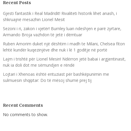
Recent Posts
Gjesti fantastik i Real Madridit! Rivaliteti historik lihet anash, i
shkruajnë mesazhin Lionel Mesit
Sezoni i ri, zakon i vjetër! Burnley luan ndeshjen e parë zyrtare,
Armando Broja vazhdon të jetë i dëmtuar
Ruben Amorim duket një dështim i madh te Milani, Chelsea fiton
lehtë kundër kuqezinjëve dhe nuk i lë 1 goditje në portë
Lajm i trishtë për Lionel Mesin! Ndërron jetë babai i argjentinasit,
nuk ia doli dot me sëmundjen e rëndë
Lojtari i Xhenoas është entuziast për bashkëpunimin me
sulmuesin shqiptar: Do të mësoj shumë prej tij
Recent Comments
No comments to show.