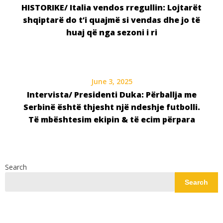
HISTORIKE/ Italia vendos rregullin: Lojtarët
shqiptarë do t’i quajmë si vendas dhe jo të
huaj që nga sezoni i ri
June 3, 2025
Intervista/ Presidenti Duka: Përballja me
Serbinë është thjesht një ndeshje futbolli.
Të mbështesim ekipin & të ecim përpara
Search
Search