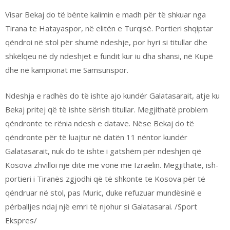
Visar Bekaj do të bënte kalimin e madh për të shkuar nga
Tirana te Hatayaspor, në elitën e Turqisë. Portieri shqiptar
qëndroi në stol për shumë ndeshje, por hyri si titullar dhe
shkëlqeu në dy ndeshjet e fundit kur iu dha shansi, në Kupë
dhe në kampionat me Samsunspor.
Ndeshja e radhës do të ishte ajo kundër Galatasarait, atje ku
Bekaj pritej që të ishte sërish titullar. Megjithatë problem
qëndronte te rënia ndesh e datave. Nëse Bekaj do të
qëndronte për të luajtur në datën 11 nëntor kundër
Galatasarait, nuk do të ishte i gatshëm për ndeshjen që
Kosova zhvilloi një ditë më vonë me Izraelin. Megjithatë, ish-
portieri i Tiranës zgjodhi që të shkonte te Kosova për të
qëndruar në stol, pas Muric, duke refuzuar mundësinë e
përballjes ndaj një emri të njohur si Galatasarai. /Sport
Ekspres/