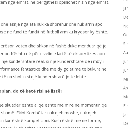
tëm nga emrat, në përgjithësi opinionet nisin nga emrat,
Ja
De
e dhe asnjë nga ata nuk ka shprehur dhe nuk arrin apo
No
se në fund të fundit në futboll armiku kryesor ky është.
Oc
Se
ivlerëson veten dhe shkon në fushë duke menduar që je
Au
ferior. Kështu që për nivelin e lartë të ekspertizës apo
një kundërshtarë real, si një kundërshtarë që i mbylli
Ju
erformancë fantastike dhe me dy golat më të bukura në
Ju
ë të na shohin si një kundërshtarë jo të lehtë.
Ma
Ap
ian, do të ketë risi në listë?
Ma
s. Në skuadër është ai që është më mirë në momentin që
Fe
 shumë. Ekipi Kombëtar nuk njeh moshë, nuk njeh
Ja
tin kur është kompeticioni. Kush është më në formë,
De