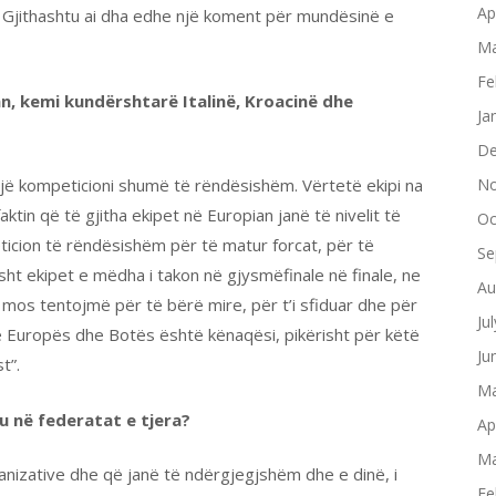
Ap
. Gjithashtu ai dha edhe një koment për mundësinë e
Ma
Fe
an, kemi kundërshtarë Italinë, Kroacinë dhe
Ja
De
 një kompeticioni shumë të rëndësishëm. Vërtetë ekipi na
No
ktin që të gjitha ekipet në Europian janë të nivelit të
Oc
eticion të rëndësishëm për të matur forcat, për të
Se
sht ekipet e mëdha i takon në gjysmëfinale në finale, ne
Au
ë mos tentojmë për të bërë mire, për t’i sfiduar dhe për
Ju
ë Europës dhe Botës është kënaqësi, pikërisht për këtë
Ju
t”.
Ma
’u në federatat e tjera?
Ap
Ma
ganizative dhe që janë të ndërgjegjshëm dhe e dinë, i
Fe