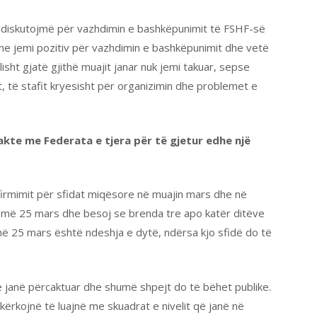
 diskutojmë për vazhdimin e bashkëpunimit të FSHF-së
dhe ne jemi pozitiv për vazhdimin e bashkëpunimit dhe vetë
isht gjatë gjithë muajit janar nuk jemi takuar, sepse
, të stafit kryesisht për organizimin dhe problemet e
akte me Federata e tjera për të gjetur edhe një
firmimit për sfidat miqësore në muajin mars dhe në
 më 25 mars dhe besoj se brenda tre apo katër ditëve
ë 25 mars është ndeshja e dytë, ndërsa kjo sfidë do të
 janë përcaktuar dhe shumë shpejt do të bëhet publike.
 kërkojnë të luajnë me skuadrat e nivelit që janë në