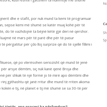
etësore, kush është i gatshëm ta ndihmojë më shumë
No
ajnerit dhe e stafit, por nuk mund ta kemi të programuar
Ca
pian, sepse kemi më shumë se katër muaj kohë për të
ditë, do të vazhdojnë ta bëjnë këtë gjë deri në qershor.
Sh
luajmë në mars për të parë dhe për të pasur
Sp
 përgatitur për çdo lloj surprize që do të sjellë fillimi i
ifikuese, që po vlerësohen seriozisht që mund të jenë
e për arsye dëmtim, siç nuk kanë qenë Broja dhe
në për shkak të një formë jo të mirë apo dëmtimi dhe
 rinj gjithashtu që janë rritur dhe mund të rriten akoma
 kokën e tij, në planet e tij më shumë se sa 30-të për
ësi tjetër, apo procesi ka përfunduar?