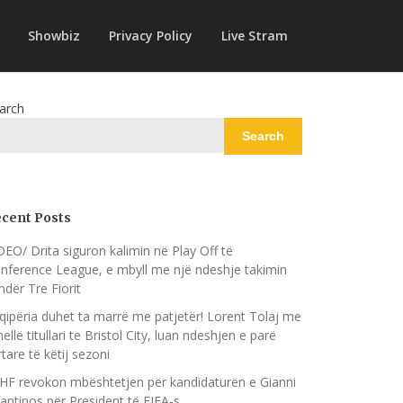
Showbiz
Privacy Policy
Live Stram
arch
Search
cent Posts
DEO/ Drita siguron kalimin në Play Off të
nference League, e mbyll me një ndeshje takimin
ndër Tre Fiorit
qipëria duhet ta marrë me patjetër! Lorent Tolaj me
nellë titullari te Bristol City, luan ndeshjen e parë
rtare të këtij sezoni
HF revokon mbështetjen për kandidaturën e Gianni
fantinos për President të FIFA-s