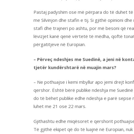
Pastaj padyshim ose më përpara do të duhet të
me Silvinjon dhe stafin e tij. Si gjithë opinioni 
stafi dhe trajneri po ashtu, por më besoni që real
lëvizjet kanë qenë vërtetë të mëdha, qoftë tonat
përgatitjeve në Europian.
– Përveç ndeshjes me Suedinë, a jeni në kont
tjetër kundërshtarë në muajin mars?
– Ne pothuajse i kemi mbyllur apo jemi drejt kon
qershor. Është bërë publike ndeshja me Suedinë
do të bëhet publike edhe ndeshja e parë sepse n
luhet me 21 ose 22 mars.
Gjithashtu edhe miqësoret e qershorit pothuajse
Të gjithë ekipet që do të luajnë në Europian, nuk