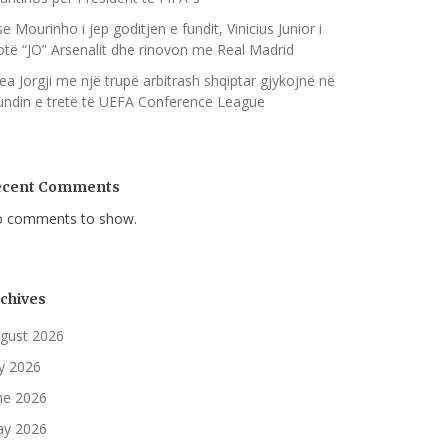
se Mourinho i jep goditjen e fundit, Vinicius Junior i
otë “JO” Arsenalit dhe rinovon me Real Madrid
ea Jorgji me një trupë arbitrash shqiptar gjykojnë në
undin e tretë të UEFA Conference League
ecent Comments
 comments to show.
chives
gust 2026
ly 2026
ne 2026
y 2026