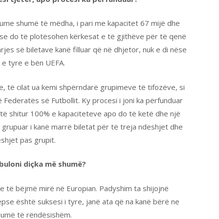
diume shumë të mëdha, i pari me kapacitet 67 mijë dhe
se do të plotësohen kërkesat e të gjithëve për të qenë
es së biletave kanë filluar që në dhjetor, nuk e di nëse
n e tyre e bën UEFA.
e, të cilat ua kemi shpërndarë grupimeve të tifozëve, si
ederatës së Futbollit. Ky procesi i joni ka përfunduar
të shitur 100% e kapaciteteve apo do të ketë dhe një
 grupuar i kanë marrë biletat për të treja ndeshjet dhe
shjet pas grupit.
 zbuloni diçka më shumë?
hë ne të bëjmë mirë në Europian. Padyshim ta shijojnë
sepse është suksesi i tyre, janë ata që na kanë bërë ne
shumë të rëndësishëm.