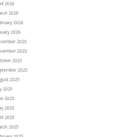
ril 2026
rch 2026
bruary 2026
nuary 2026
cember 2025
vember 2025
tober 2025
ptember 2025
gust 2025
ly 2025
ne 2025
y 2025
ril 2025
rch 2025
bruary 2025