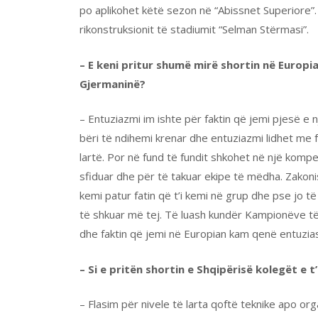
po aplikohet këtë sezon në “Abissnet Superiore”
rikonstruksionit të stadiumit “Selman Stërmasi”.
– E keni pritur shumë mirë shortin në Europi
Gjermaninë?
– Entuziazmi im ishte për faktin që jemi pjesë e
bëri të ndihemi krenar dhe entuziazmi lidhet me fa
lartë. Por në fund të fundit shkohet në një komp
sfiduar dhe për të takuar ekipe të mëdha. Zakoni
kemi patur fatin që t’i kemi në grup dhe pse jo t
të shkuar më tej. Të luash kundër Kampionëve t
dhe faktin që jemi në Europian kam qenë entuzias
– Si e pritën shortin e Shqipërisë kolegët e t
– Flasim për nivele të larta qoftë teknike apo or