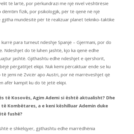
it të lartë, por përkundrazi me një nivel vështirësie
 dëmtim fizik, por psikologjik, për të qenë në një
gjitha mundësitë për të realizuar planet tekniko-taktike
ni kurrë para turneut ndeshje Spanjë – Gjermani, por do
he. Ndeshjet do të luhen jashtë, kjo ka qenë edhe
luajtur jashtë. Gjithashtu edhe ndeshjet e qershorit,
bëjë përgatitjet ekipi. Nuk kemi përcaktuar ende se ku
o të jemi në Zvicër apo Austri, por në marrëveshjet që
 afër kampit ku do të jetë ekipi.
ës të Kosovës, Agim Ademi si është aktualisht? Dhe
 të Kombëtares, a e keni këshilluar Ademin duke
këtë fushë?
htë e shkëlqyer, gjithashtu edhe marrëdhënia