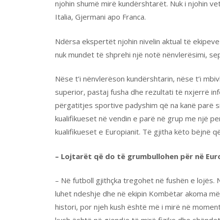
njohin shumë mirë kundërshtarët. Nuk i njohin ve
Italia, Gjermani apo Franca.
Ndërsa ekspertët njohin nivelin aktual të ekipev
nuk mundet të shprehi një notë nënvlerësimi, sep
Nëse t’i nënvlerëson kundërshtarin, nëse t’i mb
superior, pastaj fusha dhe rezultati të nxjerrë in
përgatitjes sportive padyshim që na kanë parë si 
kualifikueset në vendin e parë në grup me një p
kualifikueset e Europianit. Të gjitha këto bëjnë q
– Lojtarët që do të grumbullohen për në Europ
– Në futboll gjithçka tregohet në fushën e lojë
luhet ndeshje dhe në ekipin Kombëtar akoma më
histori, por njeh kush është më i mirë në momen