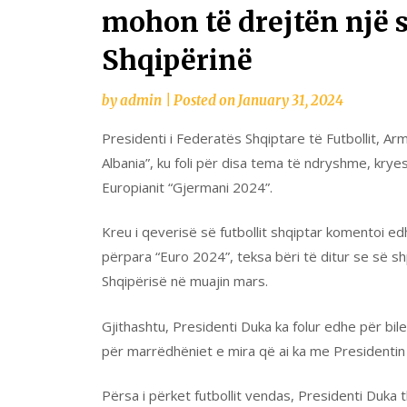
mohon të drejtën një s
Shqipërinë
by
admin
|
Posted on
January 31, 2024
Presidenti i Federatës Shqiptare të Futbollit, A
Albania”, ku foli për disa tema të ndryshme, krye
Europianit “Gjermani 2024”.
Kreu i qeverisë së futbollit shqiptar komentoi e
përpara “Euro 2024”, teksa bëri të ditur se së sh
Shqipërisë në muajin mars.
Gjithashtu, Presidenti Duka ka folur edhe për bile
për marrëdhëniet e mira që ai ka me Presidentin
Përsa i përket futbollit vendas, Presidenti Duka 