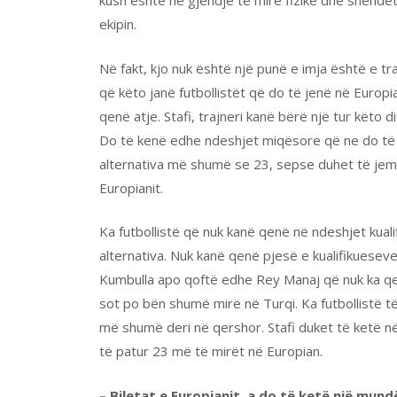
kush është në gjendje të mirë fizike dhe shënd
ekipin.
Në fakt, kjo nuk është një punë e imja është e tr
që këto janë futbollistët që do të jenë në Euro
qenë atje. Stafi, trajneri kanë bërë një tur këto 
Do të kenë edhe ndeshjet miqësore që ne do të 
alternativa më shumë se 23, sepse duhet të jemi të
Europianit.
Ka futbollistë që nuk kanë qenë në ndeshjet kual
alternativa. Nuk kanë qenë pjesë e kualifikuesev
Kumbulla apo qoftë edhe Rey Manaj që nuk ka qe
sot po bën shumë mirë në Turqi. Ka futbollistë të
më shumë deri në qershor. Stafi duket të ketë në
të patur 23 më të mirët në Europian.
– Biletat e Europianit, a do të ketë një mund