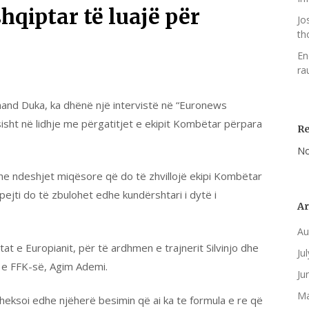
hqiptar të luajë për
Jo
th
En
ra
rmand Duka, ka dhënë një intervistë në “Euronews
sisht në lidhje me përgatitjet e ekipit Kombëtar përpara
R
No
dhe ndeshjet miqësore që do të zhvillojë ekipi Kombëtar
pejti do të zbulohet edhe kundërshtari i dytë i
Ar
Au
tat e Europianit, për të ardhmen e trajnerit Silvinjo dhe
Ju
 e FFK-së, Agim Ademi.
Ju
Ma
theksoi edhe njëherë besimin që ai ka te formula e re që