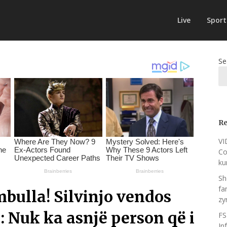
Live
Sport
Se
Re
VI
Co
ku
Sh
fa
bulla! Silvinjo vendos
zy
: Nuk ka asnjë person që i
FS
In