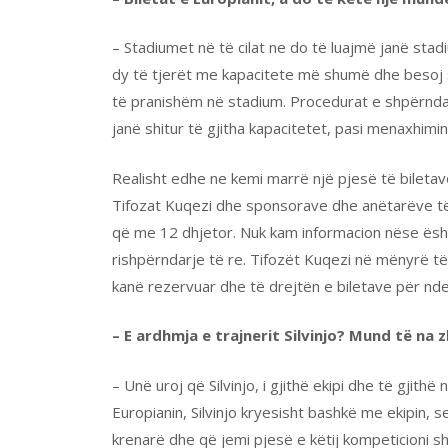
– Stadiumet në të cilat ne do të luajmë janë sta
dy të tjerët me kapacitete më shumë dhe besoj 
të pranishëm në stadium. Procedurat e shpërndarj
janë shitur të gjitha kapacitetet, pasi menaxhimi
Realisht edhe ne kemi marrë një pjesë të biletav
Tifozat Kuqezi dhe sponsorave dhe anëtarëve të F
që me 12 dhjetor. Nuk kam informacion nëse ësh
rishpërndarje të re. Tifozët Kuqezi në mënyrë të
kanë rezervuar dhe të drejtën e biletave për nde
– E ardhmja e trajnerit Silvinjo? Mund të na
– Unë uroj që Silvinjo, i gjithë ekipi dhe të gjit
Europianin, Silvinjo kryesisht bashkë me ekipin, 
krenarë dhe që jemi pjesë e këtij kompeticioni 