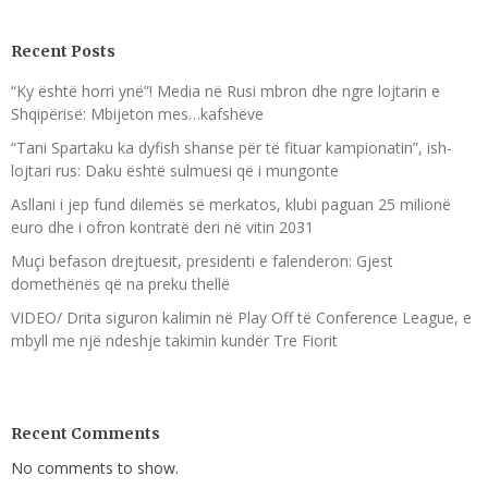
Recent Posts
“Ky është horri ynë”! Media në Rusi mbron dhe ngre lojtarin e
Shqipërisë: Mbijeton mes…kafshëve
“Tani Spartaku ka dyfish shanse për të fituar kampionatin”, ish-
lojtari rus: Daku është sulmuesi që i mungonte
Asllani i jep fund dilemës së merkatos, klubi paguan 25 milionë
euro dhe i ofron kontratë deri në vitin 2031
Muçi befason drejtuesit, presidenti e falenderon: Gjest
domethënës që na preku thellë
VIDEO/ Drita siguron kalimin në Play Off të Conference League, e
mbyll me një ndeshje takimin kundër Tre Fiorit
Recent Comments
No comments to show.