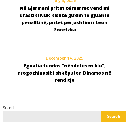
July 3, 2026
Në Gjermani pritet të merret vendimi
drastik! Nuk kishte guxim të gjuante
penalltinë, pritet përjashtimi i Leon
Goretzka
December 14, 2025
Egnatia fundos “nëndetësen blu”,
rrogozhinasit i shkëputen Dinamos në
renditje
Search
Search