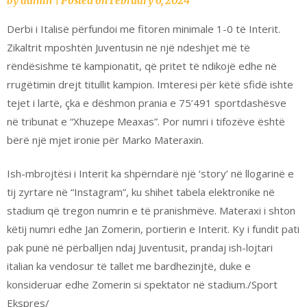
by
admin
|
Posted on
February 6, 2024
Derbi i Italisë përfundoi me fitoren minimale 1-0 të Interit.
Zikaltrit mposhtën Juventusin në një ndeshjet më të
rëndësishme të kampionatit, që pritet të ndikojë edhe në
rrugëtimin drejt titullit kampion. Imteresi për këtë sfidë ishte
tejet i lartë, çka e dëshmon prania e 75’491 sportdashësve
në tribunat e “Xhuzepe Meaxas”. Por numri i tifozëve është
bërë një mjet ironie për Marko Materaxin.
Ish-mbrojtësi i Interit ka shpërndarë një ‘story’ në llogarinë e
tij zyrtare në “Instagram”, ku shihet tabela elektronike në
stadium që tregon numrin e të pranishmëve. Materaxi i shton
këtij numri edhe Jan Zomerin, portierin e Interit. Ky i fundit pati
pak punë në përballjen ndaj Juventusit, prandaj ish-lojtari
italian ka vendosur të tallet me bardhezinjtë, duke e
konsideruar edhe Zomerin si spektator në stadium./Sport
Ekspres/