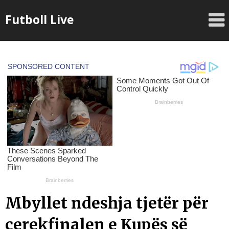
Skip
Futboll Live
to
content
Mbyllet ndeshja tjetër për
çerekfinalen e Kupës së