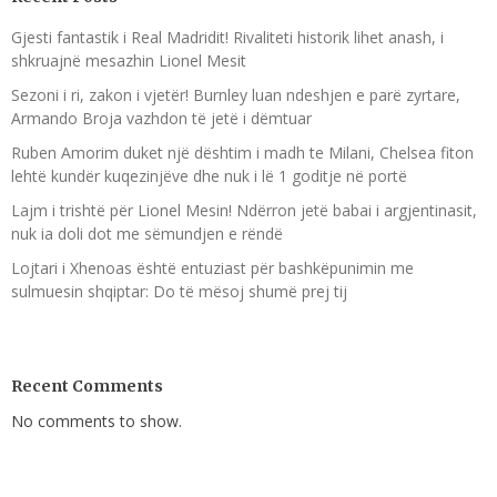
Gjesti fantastik i Real Madridit! Rivaliteti historik lihet anash, i
shkruajnë mesazhin Lionel Mesit
Sezoni i ri, zakon i vjetër! Burnley luan ndeshjen e parë zyrtare,
Armando Broja vazhdon të jetë i dëmtuar
Ruben Amorim duket një dështim i madh te Milani, Chelsea fiton
lehtë kundër kuqezinjëve dhe nuk i lë 1 goditje në portë
Lajm i trishtë për Lionel Mesin! Ndërron jetë babai i argjentinasit,
nuk ia doli dot me sëmundjen e rëndë
Lojtari i Xhenoas është entuziast për bashkëpunimin me
sulmuesin shqiptar: Do të mësoj shumë prej tij
Recent Comments
No comments to show.