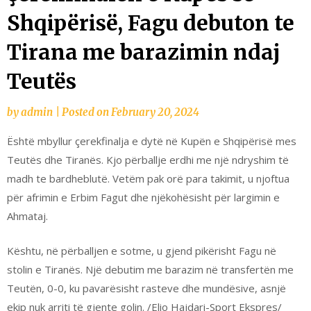
Shqipërisë, Fagu debuton te
Tirana me barazimin ndaj
Teutës
by
admin
|
Posted on
February 20, 2024
Është mbyllur çerekfinalja e dytë në Kupën e Shqipërisë mes
Teutës dhe Tiranës. Kjo përballje erdhi me një ndryshim të
madh te bardheblutë. Vetëm pak orë para takimit, u njoftua
për afrimin e Erbim Fagut dhe njëkohësisht për largimin e
Ahmataj.
Kështu, në përballjen e sotme, u gjend pikërisht Fagu në
stolin e Tiranës. Një debutim me barazim në transfertën me
Teutën, 0-0, ku pavarësisht rasteve dhe mundësive, asnjë
ekip nuk arriti të gjente golin. /Elio Hajdari-Sport Ekspres/