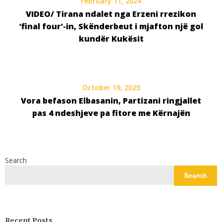
February 11, 2024
VIDEO/ Tirana ndalet nga Erzeni rrezikon
‘final four’-in, Skënderbeut i mjafton një gol
kundër Kukësit
October 19, 2025
Vora befason Elbasanin, Partizani ringjallet
pas 4 ndeshjeve pa fitore me Kërnajën
Search
Search
Recent Posts