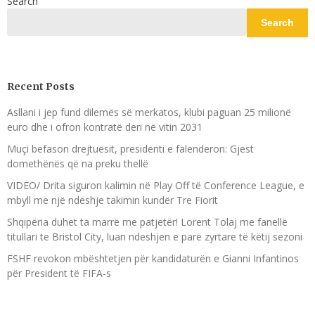
Search
Search
Recent Posts
Asllani i jep fund dilemës së merkatos, klubi paguan 25 milionë
euro dhe i ofron kontratë deri në vitin 2031
Muçi befason drejtuesit, presidenti e falenderon: Gjest
domethënës që na preku thellë
VIDEO/ Drita siguron kalimin në Play Off të Conference League, e
mbyll me një ndeshje takimin kundër Tre Fiorit
Shqipëria duhet ta marrë me patjetër! Lorent Tolaj me fanellë
titullari te Bristol City, luan ndeshjen e parë zyrtare të këtij sezoni
FSHF revokon mbështetjen për kandidaturën e Gianni Infantinos
për President të FIFA-s