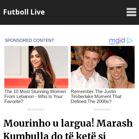
Skip
Futboll Live
to
content
Mourinho u largua! Marash
Kumbulla do të ketë si