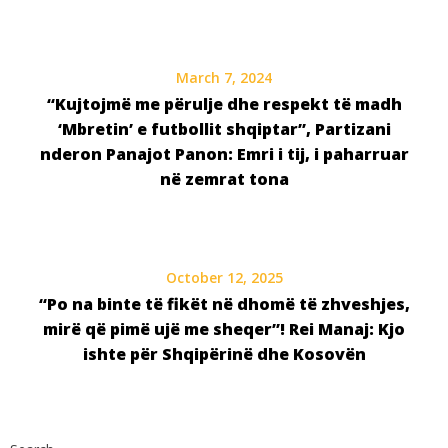
March 7, 2024
“Kujtojmë me përulje dhe respekt të madh
‘Mbretin’ e futbollit shqiptar”, Partizani
nderon Panajot Panon: Emri i tij, i paharruar
në zemrat tona
October 12, 2025
“Po na binte të fikët në dhomë të zhveshjes,
mirë që pimë ujë me sheqer”! Rei Manaj: Kjo
ishte për Shqipërinë dhe Kosovën