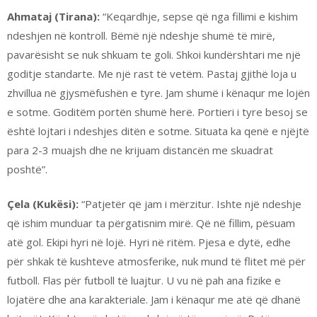
Ahmataj (Tirana):
“Keqardhje, sepse që nga fillimi e kishim
ndeshjen në kontroll. Bëmë një ndeshje shumë të mirë,
pavarësisht se nuk shkuam te goli. Shkoi kundërshtari me një
goditje standarte. Me një rast të vetëm. Pastaj gjithë loja u
zhvillua në gjysmëfushën e tyre. Jam shumë i kënaqur me lojën
e sotme. Goditëm portën shumë herë. Portieri i tyre besoj se
është lojtari i ndeshjes ditën e sotme. Situata ka qenë e njëjtë
para 2-3 muajsh dhe ne krijuam distancën me skuadrat
poshtë”.
Çela (Kukësi):
“Patjetër që jam i mërzitur. Ishte një ndeshje
që ishim munduar ta përgatisnim mirë. Që në fillim, pësuam
atë gol. Ekipi hyri në lojë. Hyri në ritëm. Pjesa e dytë, edhe
për shkak të kushteve atmosferike, nuk mund të flitet më për
futboll. Flas për futboll të luajtur. U vu në pah ana fizike e
lojatëre dhe ana karakteriale. Jam i kënaqur me atë që dhanë