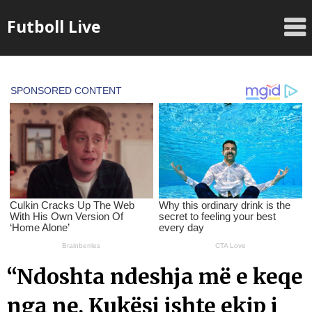
Skip
Futboll Live
to
content
“Ndoshta ndeshja më e keqe
nga ne, Kukësi ishte ekip i