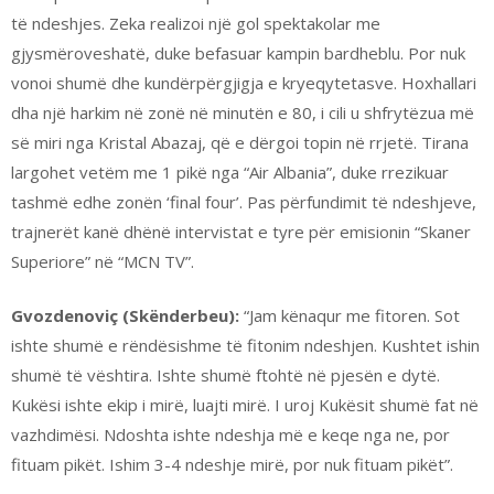
të ndeshjes. Zeka realizoi një gol spektakolar me
gjysmëroveshatë, duke befasuar kampin bardheblu. Por nuk
vonoi shumë dhe kundërpërgjigja e kryeqytetasve. Hoxhallari
dha një harkim në zonë në minutën e 80, i cili u shfrytëzua më
së miri nga Kristal Abazaj, që e dërgoi topin në rrjetë. Tirana
largohet vetëm me 1 pikë nga “Air Albania”, duke rrezikuar
tashmë edhe zonën ‘final four’. Pas përfundimit të ndeshjeve,
trajnerët kanë dhënë intervistat e tyre për emisionin “Skaner
Superiore” në “MCN TV”.
Gvozdenoviç (Skënderbeu):
“Jam kënaqur me fitoren. Sot
ishte shumë e rëndësishme të fitonim ndeshjen. Kushtet ishin
shumë të vështira. Ishte shumë ftohtë në pjesën e dytë.
Kukësi ishte ekip i mirë, luajti mirë. I uroj Kukësit shumë fat në
vazhdimësi. Ndoshta ishte ndeshja më e keqe nga ne, por
fituam pikët. Ishim 3-4 ndeshje mirë, por nuk fituam pikët”.