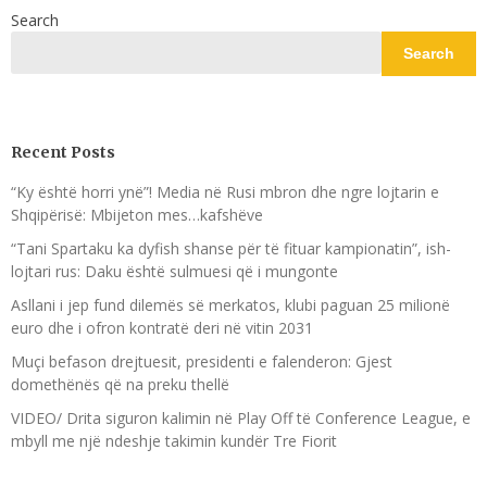
Search
Search
Recent Posts
“Ky është horri ynë”! Media në Rusi mbron dhe ngre lojtarin e
Shqipërisë: Mbijeton mes…kafshëve
“Tani Spartaku ka dyfish shanse për të fituar kampionatin”, ish-
lojtari rus: Daku është sulmuesi që i mungonte
Asllani i jep fund dilemës së merkatos, klubi paguan 25 milionë
euro dhe i ofron kontratë deri në vitin 2031
Muçi befason drejtuesit, presidenti e falenderon: Gjest
domethënës që na preku thellë
VIDEO/ Drita siguron kalimin në Play Off të Conference League, e
mbyll me një ndeshje takimin kundër Tre Fiorit