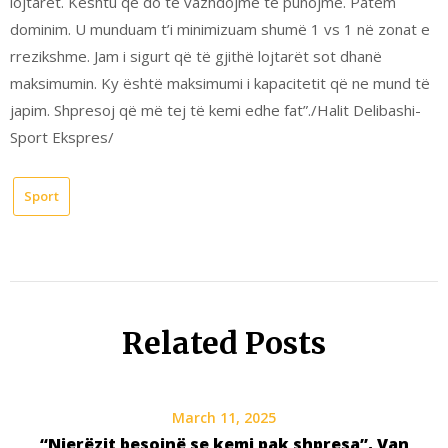
lojtarët. Kështu që do të vazhdojmë të punojmë. Patëm
dominim. U munduam t’i minimizuam shumë 1 vs 1 në zonat e
rrezikshme. Jam i sigurt që të gjithë lojtarët sot dhanë
maksimumin. Ky është maksimumi i kapacitetit që ne mund të
japim. Shpresoj që më tej të kemi edhe fat”./Halit Delibashi-
Sport Ekspres/
Sport
Related Posts
March 11, 2025
“Njerëzit besojnë se kemi pak shpresa”, Van