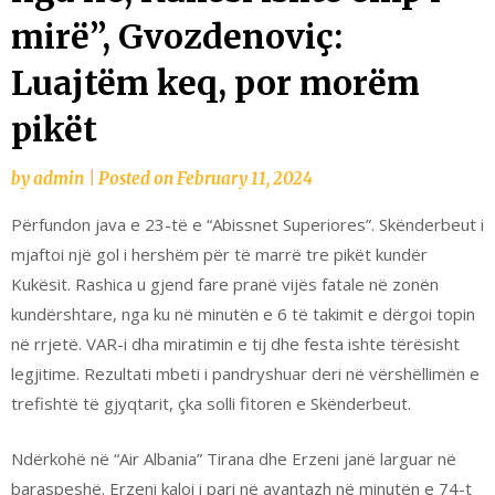
mirë”, Gvozdenoviç:
Luajtëm keq, por morëm
pikët
by
admin
|
Posted on
February 11, 2024
Përfundon java e 23-të e “Abissnet Superiores”. Skënderbeut i
mjaftoi një gol i hershëm për të marrë tre pikët kundër
Kukësit. Rashica u gjend fare pranë vijës fatale në zonën
kundërshtare, nga ku në minutën e 6 të takimit e dërgoi topin
në rrjetë. VAR-i dha miratimin e tij dhe festa ishte tërësisht
legjitime. Rezultati mbeti i pandryshuar deri në vërshëllimën e
trefishtë të gjyqtarit, çka solli fitoren e Skënderbeut.
Ndërkohë në “Air Albania” Tirana dhe Erzeni janë larguar në
baraspeshë. Erzeni kaloi i pari në avantazh në minutën e 74-t