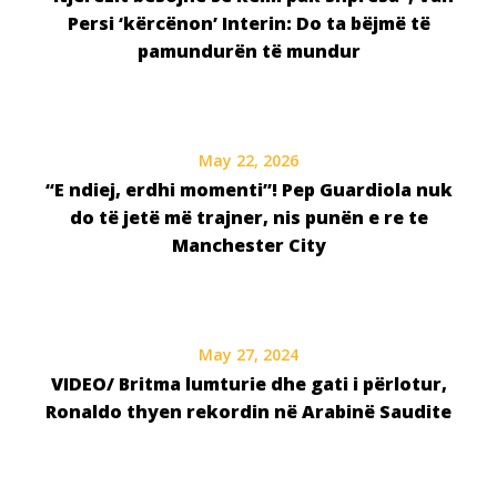
Persi ‘kërcënon’ Interin: Do ta bëjmë të
pamundurën të mundur
May 22, 2026
“E ndiej, erdhi momenti”! Pep Guardiola nuk
do të jetë më trajner, nis punën e re te
Manchester City
May 27, 2024
VIDEO/ Britma lumturie dhe gati i përlotur,
Ronaldo thyen rekordin në Arabinë Saudite