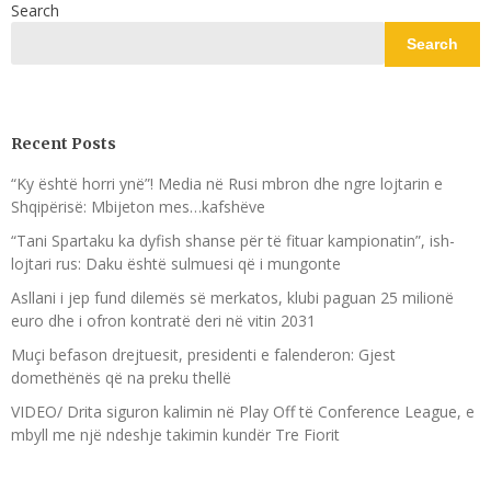
Search
Search
Recent Posts
“Ky është horri ynë”! Media në Rusi mbron dhe ngre lojtarin e
Shqipërisë: Mbijeton mes…kafshëve
“Tani Spartaku ka dyfish shanse për të fituar kampionatin”, ish-
lojtari rus: Daku është sulmuesi që i mungonte
Asllani i jep fund dilemës së merkatos, klubi paguan 25 milionë
euro dhe i ofron kontratë deri në vitin 2031
Muçi befason drejtuesit, presidenti e falenderon: Gjest
domethënës që na preku thellë
VIDEO/ Drita siguron kalimin në Play Off të Conference League, e
mbyll me një ndeshje takimin kundër Tre Fiorit