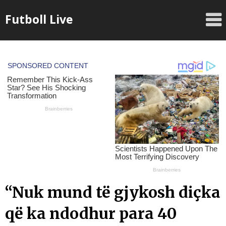
Skip
Futboll Live
to
content
“Nuk mund të gjykosh diçka
që ka ndodhur para 40