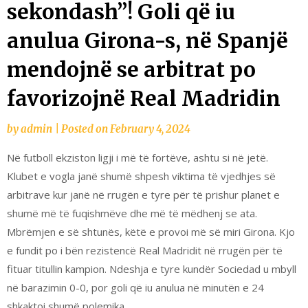
sekondash”! Goli që iu
anulua Girona-s, në Spanjë
mendojnë se arbitrat po
favorizojnë Real Madridin
by
admin
|
Posted on
February 4, 2024
Në futboll ekziston ligji i më të fortëve, ashtu si në jetë.
Klubet e vogla janë shumë shpesh viktima të vjedhjes së
arbitrave kur janë në rrugën e tyre për të prishur planet e
shumë më të fuqishmëve dhe më të mëdhenj se ata.
Mbrëmjen e së shtunës, këtë e provoi më së miri Girona. Kjo
e fundit po i bën rezistencë Real Madridit në rrugën për të
fituar titullin kampion. Ndeshja e tyre kundër Sociedad u mbyll
në barazimin 0-0, por goli që iu anulua në minutën e 24
shkaktoi shumë polemika.