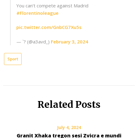
You can’t compete against Madrid
#Florentinoleague
pic.twitter.com/GnbCG7Xu5s
— `? (@a3avd_)
February 3, 2024
Sport
Related Posts
July 4, 2024
Granit Xhaka tregon sesi Zvicra e mundi