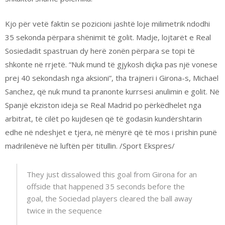
Kjo për vetë faktin se pozicioni jashtë loje milimetrik ndodhi
35 sekonda përpara shënimit të golit. Madje, lojtarët e Real
Sosiedadit spastruan dy herë zonën përpara se topi të
shkonte në rrjetë. “Nuk mund të gjykosh diçka pas një vonese
prej 40 sekondash nga aksioni”, tha trajneri i Girona-s, Michael
Sanchez, që nuk mund ta pranonte kurrsesi anulimin e golit. Në
Spanjë ekziston ideja se Real Madrid po përkëdhelet nga
arbitrat, të cilët po kujdesen që të godasin kundërshtarin
edhe në ndeshjet e tjera, në mënyrë që të mos i prishin punë
madrilenëve në luftën për titullin. /Sport Ekspres/
They just dissalowed this goal from Girona for an
offside that happened 35 seconds before the
goal, the Sociedad players cleared the ball away
twice in the sequence