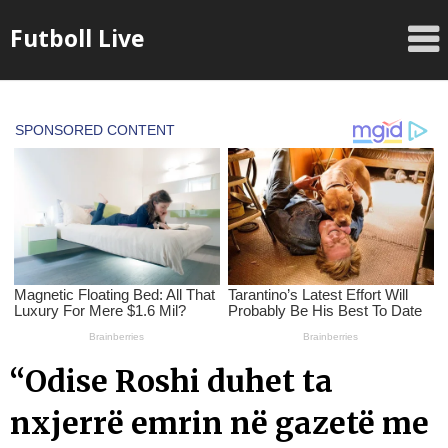
Skip
Futboll Live
to
content
“Odise Roshi duhet ta
nxjerrë emrin në gazetë me