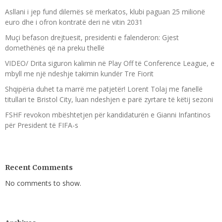
Asllani i jep fund dilemës së merkatos, klubi paguan 25 milionë
euro dhe i ofron kontratë deri në vitin 2031
Muçi befason drejtuesit, presidenti e falenderon: Gjest
domethënës që na preku thellë
VIDEO/ Drita siguron kalimin në Play Off të Conference League, e
mbyll me një ndeshje takimin kundër Tre Fiorit
Shqipëria duhet ta marrë me patjetër! Lorent Tolaj me fanellë
titullari te Bristol City, luan ndeshjen e parë zyrtare të këtij sezoni
FSHF revokon mbështetjen për kandidaturën e Gianni Infantinos
për President të FIFA-s
Recent Comments
No comments to show.