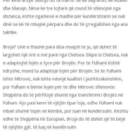
dhe Manajn. Nëse ke tre lojtarë që mund të shënojnë nga
distanca, është ngarkesë e madhe për kundërshtarin se nuk
dinë se kë të mbajnë përpara dhe do të çrregullohen nga ana
taktike.
Broja? Unë e thashë para disa muajsh te ju, që duhet të
largohet një orë e më parë nga Chelsea. Ekipe si Chelsea, nuk
e adaptojnë lojën e tyre për Brojën. Por te Fulhami është
ndryshe, mund ta adaptojë lojën për Brojën. Se te Fulhami
ishte Mitrovic, nuk ishte ndonjë kualitet i jashtëzakonshëm,
por Fulham e bënte lojën për të dhe Mitrovic shënonte.
Shqipëria do të përfitojë shumë nga transferimi i Brojës në
Fulham. Kjo pasi kemi të njëjtin tipar loje, edhe Fulhami nuk
mban shumë topin në këmbë, por luan në kundërsulm. Kështu
edhe te Shqipëria në Europian, Broja do të duhet që të bëjë
të njëjtën gjë, të luaj në kundërsulm