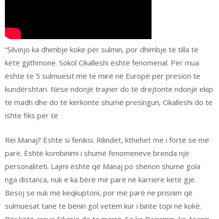
“Silvinjo ka dhimbje koke për sulmin, por dhimbje të tilla të
ketë gjithmonë. Sokol Cikalleshi është fenomenal. Për mua
është te 5 sulmuesit më të mirë në Europë për presion te
kundërshtari. Nëse ndonjë trajner do të drejtonte ndonjë ekip
të madh dhe do të kërkonte shumë presingun, Cikalleshi do të
ishte fiks për të
Rei Manaj? Është si feniksi. Rilindet, kthehet më i fortë se më
parë. Është kombinimi i shumë fenomeneve brenda një
personaliteti. Lajmi është që Manaj po shënon shumë gola
nga distanca, nuk e ka bërë më parë në karrierë këtë gjë.
Besoj se nuk më keqkuptoni, por më parë ne prisnim që
sulmuesat tanë të bënin gol vetëm kur i binte topi në kokë.
Për këtë arsye Silvinjo do ta marrë. Se ke Bajramin, ke Asanin