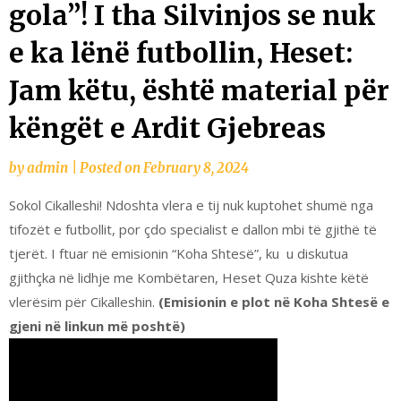
gola”! I tha Silvinjos se nuk
e ka lënë futbollin, Heset:
Jam këtu, është material për
këngët e Ardit Gjebreas
by
admin
|
Posted on
February 8, 2024
Sokol Cikalleshi! Ndoshta vlera e tij nuk kuptohet shumë nga
tifozët e futbollit, por çdo specialist e dallon mbi të gjithë të
tjerët. I ftuar në emisionin “Koha Shtesë”, ku u diskutua
gjithçka në lidhje me Kombëtaren, Heset Quza kishte këtë
vlerësim për Cikalleshin.
(Emisionin e plot në Koha Shtesë e
gjeni në linkun më poshtë)