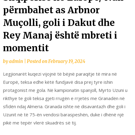
përmbahet as Arbnor
Muçolli, goli i Dakut dhe
Rey Manaj është mbreti i
momentit
by
admin
|
Posted on
February 19, 2024
Legjionarët kuqezi vijojnë të bëjnë paraqitje të mira në
Europë, teksa edhe këtë fundjavë disa prej tyre ishin
protagonist me gola. Në kampionatin spanjoll, Myrto Uzuni u
rikthye te goli teksa gjeti rrugën e rrjetës me Granadën në
sfidën ndaj Almeria. Granada ishte në disavantazh dhe goli i
Uzunit në të 75-ën vendosi baraspeshën, duke i dhënë një
pikë me tepër vlerë skuadrës së tij.