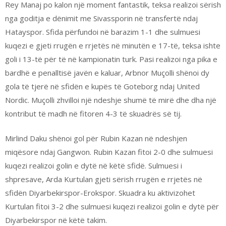
Rey Manaj po kalon një moment fantastik, teksa realizoi sërish
nga goditja e dënimit me Sivassporin në transfertë ndaj
Hatayspor. Sfida përfundoi në barazim 1-1 dhe sulmuesi
kuqezi e gjeti rrugën e rrjetës në minutën e 17-të, teksa ishte
goli i 13-të për të në kampionatin turk. Pasi realizoi nga pika e
bardhë e penalltisë javën e kaluar, Arbnor Muçolli shënoi dy
gola të tjerë në sfidën e kupës të Goteborg ndaj United
Nordic. Muçolli zhvilloi një ndeshje shumë të mirë dhe dha një
kontribut të madh në fitoren 4-3 të skuadrës së tij.
Mirlind Daku shënoi gol për Rubin Kazan në ndeshjen
miqësore ndaj Gangwon. Rubin Kazan fitoi 2-0 dhe sulmuesi
kuqezi realizoi golin e dytë në këtë sfidë. Sulmuesi i
shpresave, Arda Kurtulan gjeti sërish rrugën e rrjetës në
sfidën Diyarbekirspor-Erokspor. Skuadra ku aktivizohet
Kurtulan fitoi 3-2 dhe sulmuesi kuqezi realizoi golin e dytë për
Diyarbekirspor në këtë takim.