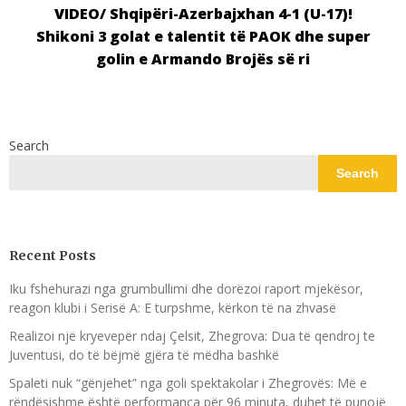
VIDEO/ Shqipëri-Azerbajxhan 4-1 (U-17)!
Shikoni 3 golat e talentit të PAOK dhe super
golin e Armando Brojës së ri
Search
Search
Recent Posts
Iku fshehurazi nga grumbullimi dhe dorëzoi raport mjekësor,
reagon klubi i Serisë A: E turpshme, kërkon të na zhvasë
Realizoi një kryevepër ndaj Çelsit, Zhegrova: Dua të qendroj te
Juventusi, do të bëjmë gjëra të mëdha bashkë
Spaleti nuk “gënjehet” nga goli spektakolar i Zhegrovës: Më e
rëndësishme është performanca për 96 minuta, duhet të punojë