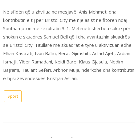
Në sfidën që u zhvillua në mesjavë, Anis Mehmeti dha
kontributin e tij për Bristol City me një asist në fitoren ndaj
Southampton me rezultatin 3-1. Mehmeti shërbeu saktë për
shokun e skuadrës Samuel Bell që i dha avantazhin skuadrës
së Bristol City. Titullarë me skuadrat e tyre u aktivizuan edhe
Elhan Kastrati, Ivan Balliu, Berat Gjimshiti, Arlind Ajeti, Ardian
Ismajli, Ylber Ramadani, Keidi Bare, Klaus Gjasula, Nedim
Bajrami, Taulant Seferi, Arbnor Muja, ndërkohë dha kontributin
e tij si zëvendësues Kristjan Asllani.
Sport