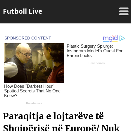
Skip
Futboll Live
to
content
Paraqitja e lojtarëve të
Shqipërisë në Europë/ Nuk