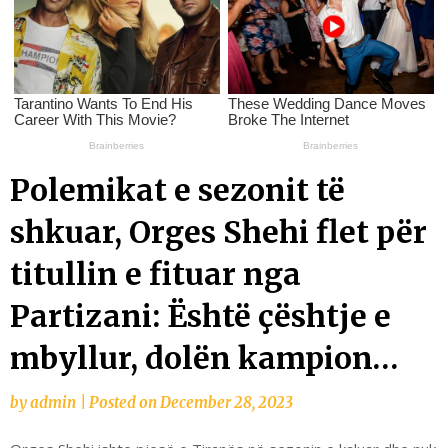
Polemikat e sezonit të
shkuar, Orges Shehi flet për
titullin e fituar nga
Partizani: Është çështje e
mbyllur, dolën kampion…
by
admin
|
Posted on
December 28, 2023