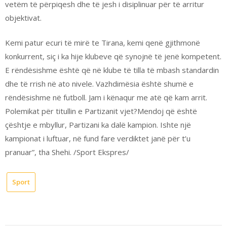
vetëm të përpiqesh dhe të jesh i disiplinuar për të arritur
objektivat.
Kemi patur ecuri të mirë te Tirana, kemi qenë gjithmonë
konkurrent, siç i ka hije klubeve që synojnë të jenë kompetent.
E rëndësishme është që në klube të tilla të mbash standardin
dhe të rrish në ato nivele. Vazhdimësia është shumë e
rëndësishme në futboll. Jam i kënaqur me atë që kam arrit.
Polemikat për titullin e Partizanit vjet?Mendoj që është
çështje e mbyllur, Partizani ka dalë kampion. Ishte një
kampionat i luftuar, në fund fare verdiktet janë për t’u
pranuar”, tha Shehi. /Sport Ekspres/
Sport