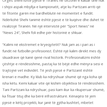
Orges Shehi ishte pjesë e Tiranës në sezonin e kaluar dhe nuk
i shijoi aspak mbyllja e kampionatit, atje ku Partizani arriti që
të fitonte garën me bardheblutë në momentet e fundit.
Ndërkohë Shehi tanimë është pjesë e të kuqëve dhe duhet të
rivalizojë Tiranën. Në një intervistë për “Sport News” në
“News 24”, Shehi foli edhe për historinë e shkuar.
“Kalimi në ekstremet e kryeqytetit? Nuk jam as i pari as i
fundit në futbollin profesionist. Është një kalim direkt mes dy
skuadrave që kanë qenë rival historik. Profesionalizmi është
çështje e rëndësishme, pastaj ka të bëjë edhe mënyra sesi e
trajtojnë vet individët. Të jesh pjesë e Partizanit është
krenari e madhe. Ky klub ka ndryshuar shumë që nga koha që
isha këtu. Kemi kaluar vite që kishim objektiva të rëndësishëm.
Tani Partizani ka ndryshuar, pasi kam ikur ka rikuperuar shumë,
ka fituar tituj dhe ka bërë infrastrukturë. Kënaqësi të jem
pjesë e këtij projekti, kur janë të gjitha kushtet, mbetet