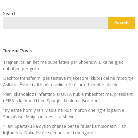
Search
Search
Recent Posts
Trajneri italian flet me superlativa për Shpendin: E ka në gjak
nuhatjen për golin
Dështoi transferimi pas testeve mjekësore, klubi i del në mbrojtje
Asllanit: Është i aftë për nivelin më të lartë fizik dhe atletik
Plani skandaloz i Infantino-s! UEFA nuk e mbështet më, presidenti
i FIFA-s kërkon t’i heq Spanjës finalen e Botërorit
“Ky është horri ynë”! Media në Rusi mbron dhe ngre lojtarin e
Shqipërisë: Mbijeton mes…kafshëve
“Tani Spartaku ka dyfish shanse për të fituar kampionatin”, ish-
lojtari rus: Daku është sulmuesi që i mungonte