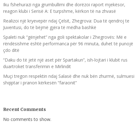
Iku fshehurazi nga grumbullimi dhe dorëzoi raport mjekësor,
reagon klubi i Serisë A: E turpshme, kërkon të na zhvasë
Realizoi një kryevepër ndaj Çelsit, Zhegrova: Dua të qendroj te
Juventusi, do të bëjmë gjëra të mëdha bashkë
Spaleti nuk “gënjehet” nga goli spektakolar i Zhegrovës: Më e
rëndësishme është performanca për 96 minuta, duhet të punojë
çdo ditë
“Daku do të jetë një aset për Spartakun”, ish-lojtari i klubit rus
duartroket transferimin e Mirlindit
Muçi tregon respektin ndaj Salasë dhe nuk bën zhurmë, sulmuesi
shqiptar i pranon kërkesën “faraonit”
Recent Comments
No comments to show.