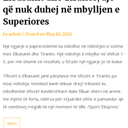
që nuk duhej në mbylljen e
Superiores
by
admin
|
Posted on
May 10, 2026
Një ngjarje e paprecedentë ka ndodhur në ndeshjen e sotme
mes Elbasanit dhe Tiranës. Një ndeshje e mbyllur në shifrat 1-
3, por më shumë se rezultati, u fol për një ngjarje jo të bukur.
Tifozët e Elbasanit janë përplasur me tifozët e Tiranës pa
nisur ndeshja. Vendasit kanë shkuar drejt tribunës ku
ndodheshin tifozët kundërshtarë duke filluar sherri në arenë
me mjete të forta, ndërsa për stjuardët ishte e pamundur që
të vendosej rregulli në një moment të tillë. /Sport Ekspres/
Sport