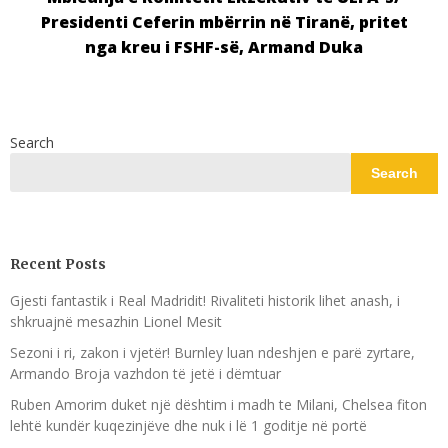
Presidenti Ceferin mbërrin në Tiranë, pritet
nga kreu i FSHF-së, Armand Duka
Search
Search
Recent Posts
Gjesti fantastik i Real Madridit! Rivaliteti historik lihet anash, i
shkruajnë mesazhin Lionel Mesit
Sezoni i ri, zakon i vjetër! Burnley luan ndeshjen e parë zyrtare,
Armando Broja vazhdon të jetë i dëmtuar
Ruben Amorim duket një dështim i madh te Milani, Chelsea fiton
lehtë kundër kuqezinjëve dhe nuk i lë 1 goditje në portë