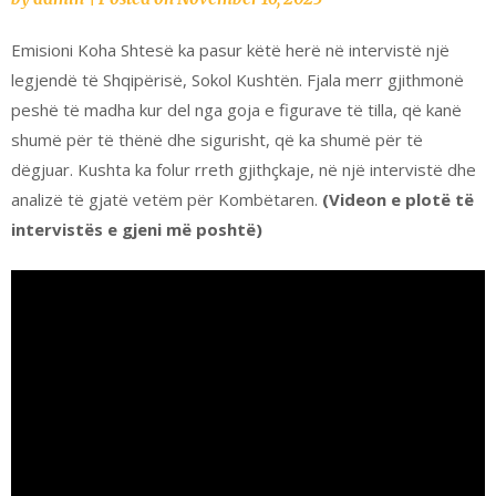
Emisioni Koha Shtesë ka pasur këtë herë në intervistë një
legjendë të Shqipërisë, Sokol Kushtën. Fjala merr gjithmonë
peshë të madha kur del nga goja e figurave të tilla, që kanë
shumë për të thënë dhe sigurisht, që ka shumë për të
dëgjuar. Kushta ka folur rreth gjithçkaje, në një intervistë dhe
analizë të gjatë vetëm për Kombëtaren.
(Videon e plotë të
intervistës e gjeni më poshtë)