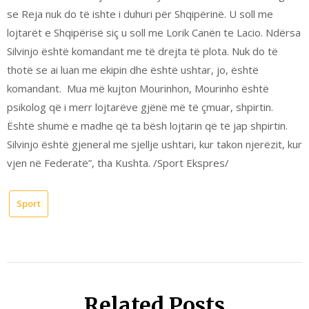
se Reja nuk do të ishte i duhuri për Shqipërinë. U soll me
lojtarët e Shqipërisë siç u soll me Lorik Canën te Lacio. Ndërsa
Silvinjo është komandant me të drejta të plota. Nuk do të
thotë se ai luan me ekipin dhe është ushtar, jo, është
komandant.
Mua më kujton Mourinhon, Mourinho është
psikolog që i merr lojtarëve gjënë më të çmuar, shpirtin.
Është shumë e madhe që ta bësh lojtarin që të jap shpirtin.
Silvinjo është gjeneral me sjellje ushtari, kur takon njerëzit, kur
vjen në Federatë”, tha Kushta. /Sport Ekspres/
Sport
Related Posts