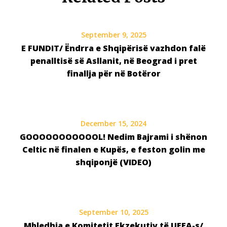
September 9, 2025
E FUNDIT/ Ëndrra e Shqipërisë vazhdon falë
penalltisë së Asllanit, në Beograd i pret
finallja për në Botëror
December 15, 2024
GOOOOOOOOOOOL! Nedim Bajrami i shënon
Celtic në finalen e Kupës, e feston golin me
shqiponjë (VIDEO)
September 10, 2025
Mbledhja e Komitetit Ekzekutiv të UEFA-s/