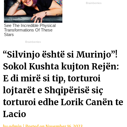
“Silvinjo është si Murinjo”!
Sokol Kushta kujton Rejën:
E di mirë si tip, torturoi
lojtarët e Shqipërisë siç
torturoi edhe Lorik Canën te
Lacio
by
admin
|
Posted on
November 16, 2023