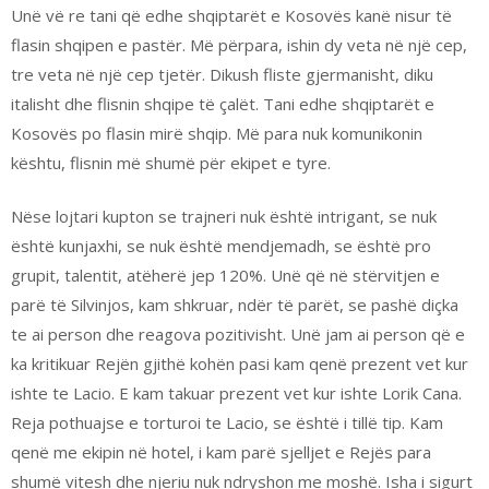
Unë vë re tani që edhe shqiptarët e Kosovës kanë nisur të
flasin shqipen e pastër. Më përpara, ishin dy veta në një cep,
tre veta në një cep tjetër. Dikush fliste gjermanisht, diku
italisht dhe flisnin shqipe të çalët. Tani edhe shqiptarët e
Kosovës po flasin mirë shqip. Më para nuk komunikonin
kështu, flisnin më shumë për ekipet e tyre.
Nëse lojtari kupton se trajneri nuk është intrigant, se nuk
është kunjaxhi, se nuk është mendjemadh, se është pro
grupit, talentit, atëherë jep 120%. Unë që në stërvitjen e
parë të Silvinjos, kam shkruar, ndër të parët, se pashë diçka
te ai person dhe reagova pozitivisht. Unë jam ai person që e
ka kritikuar Rejën gjithë kohën pasi kam qenë prezent vet kur
ishte te Lacio. E kam takuar prezent vet kur ishte Lorik Cana.
Reja pothuajse e torturoi te Lacio, se është i tillë tip. Kam
qenë me ekipin në hotel, i kam parë sjelljet e Rejës para
shumë vitesh dhe njeriu nuk ndryshon me moshë. Isha i sigurt