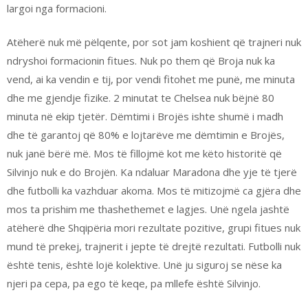
largoi nga formacioni.
Atëherë nuk më pëlqente, por sot jam koshient që trajneri nuk
ndryshoi formacionin fitues. Nuk po them që Broja nuk ka
vend, ai ka vendin e tij, por vendi fitohet me punë, me minuta
dhe me gjendje fizike. 2 minutat te Chelsea nuk bëjnë 80
minuta në ekip tjetër. Dëmtimi i Brojës ishte shumë i madh
dhe të garantoj që 80% e lojtarëve me dëmtimin e Brojës,
nuk janë bërë më. Mos të fillojmë kot me këto historitë që
Silvinjo nuk e do Brojën. Ka ndaluar Maradona dhe yje të tjerë
dhe futbolli ka vazhduar akoma. Mos të mitizojmë ca gjëra dhe
mos ta prishim me thashethemet e lagjes. Unë ngela jashtë
atëherë dhe Shqipëria mori rezultate pozitive, grupi fitues nuk
mund të prekej, trajnerit i jepte të drejtë rezultati. Futbolli nuk
është tenis, është lojë kolektive. Unë ju siguroj se nëse ka
njeri pa cepa, pa ego të keqe, pa mllefe është Silvinjo.