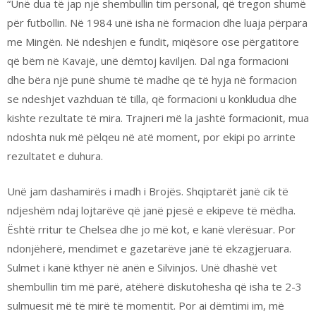
“Unë dua të jap një shembullin tim personal, që tregon shumë
për futbollin. Në 1984 unë isha në formacion dhe luaja përpara
me Mingën. Në ndeshjen e fundit, miqësore ose përgatitore
që bëm në Kavajë, unë dëmtoj kaviljen. Dal nga formacioni
dhe bëra një punë shumë të madhe që të hyja në formacion
se ndeshjet vazhduan të tilla, që formacioni u konkludua dhe
kishte rezultate të mira. Trajneri më la jashtë formacionit, mua
ndoshta nuk më pëlqeu në atë moment, por ekipi po arrinte
rezultatet e duhura.
Unë jam dashamirës i madh i Brojës. Shqiptarët janë cik të
ndjeshëm ndaj lojtarëve që janë pjesë e ekipeve të mëdha.
Është rritur te Chelsea dhe jo më kot, e kanë vlerësuar. Por
ndonjëherë, mendimet e gazetarëve janë të ekzagjeruara.
Sulmet i kanë kthyer në anën e Silvinjos. Unë dhashë vet
shembullin tim më parë, atëherë diskutohesha që isha te 2-3
sulmuesit më të mirë të momentit. Por ai dëmtimi im, më