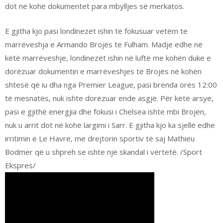
dot në kohë dokumentet para mbylljes së merkatos.
E gjitha kjo pasi londinezët ishin të fokusuar vetëm te
marrëveshja e Armando Brojës te Fulham. Madje edhe në
këtë marrëveshje, londinezët ishin në luftë me kohën duke e
dorëzuar dokumentin e marrëveshjes të Brojës në kohën
shtesë që iu dha nga Premier League, pasi brenda orës 12:00
të mesnatës, nuk ishte dorëzuar ende asgjë. Për këtë arsye,
pasi e gjithë energjia dhe fokusi i Chelsea ishte mbi Brojën,
nuk u arrit dot në kohë largimi i Sarr. E gjitha kjo ka sjellë edhe
irritimin e Le Havre, me drejtorin sportiv të saj Mathieu
Bodmer që u shpreh se ishte një skandal i vërtetë. /Sport
Ekspres/