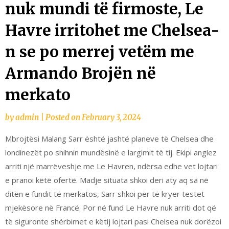
nuk mundi të firmoste, Le
Havre irritohet me Chelsea-
n se po merrej vetëm me
Armando Brojën në
merkato
by
admin
|
Posted on
February 3, 2024
Mbrojtësi Malang Sarr është jashtë planeve të Chelsea dhe
londinezët po shihnin mundësinë e largimit të tij. Ekipi anglez
arriti një marrëveshje me Le Havren, ndërsa edhe vet lojtari
e pranoi këtë ofertë. Madje situata shkoi deri aty aq sa në
ditën e fundit të merkatos, Sarr shkoi për të kryer testet
mjekësore në Francë. Por në fund Le Havre nuk arriti dot që
të siguronte shërbimet e këtij lojtari pasi Chelsea nuk dorëzoi