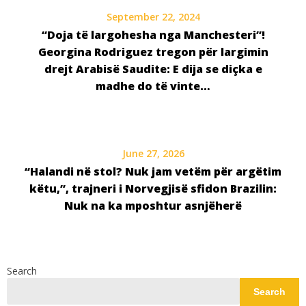
September 22, 2024
“Doja të largohesha nga Manchesteri”!
Georgina Rodriguez tregon për largimin
drejt Arabisë Saudite: E dija se diçka e
madhe do të vinte…
June 27, 2026
“Halandi në stol? Nuk jam vetëm për argëtim
këtu,”, trajneri i Norvegjisë sfidon Brazilin:
Nuk na ka mposhtur asnjëherë
Search
Search