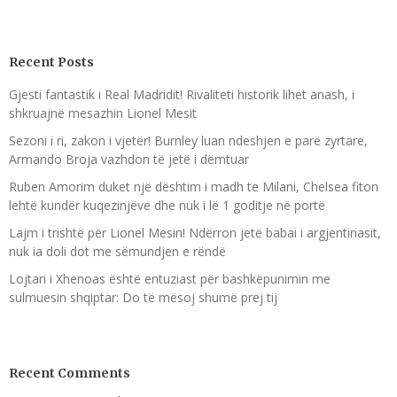
Recent Posts
Gjesti fantastik i Real Madridit! Rivaliteti historik lihet anash, i
shkruajnë mesazhin Lionel Mesit
Sezoni i ri, zakon i vjetër! Burnley luan ndeshjen e parë zyrtare,
Armando Broja vazhdon të jetë i dëmtuar
Ruben Amorim duket një dështim i madh te Milani, Chelsea fiton
lehtë kundër kuqezinjëve dhe nuk i lë 1 goditje në portë
Lajm i trishtë për Lionel Mesin! Ndërron jetë babai i argjentinasit,
nuk ia doli dot me sëmundjen e rëndë
Lojtari i Xhenoas është entuziast për bashkëpunimin me
sulmuesin shqiptar: Do të mësoj shumë prej tij
Recent Comments