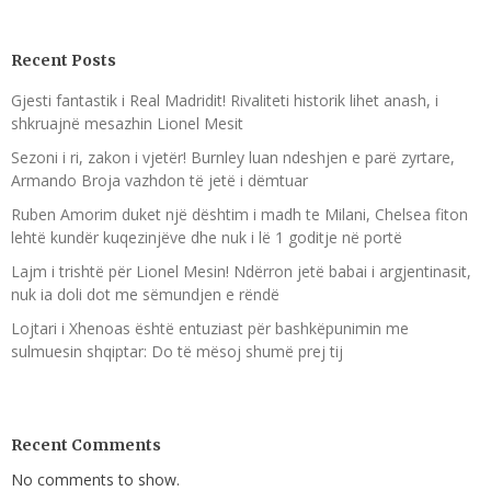
Recent Posts
Gjesti fantastik i Real Madridit! Rivaliteti historik lihet anash, i
shkruajnë mesazhin Lionel Mesit
Sezoni i ri, zakon i vjetër! Burnley luan ndeshjen e parë zyrtare,
Armando Broja vazhdon të jetë i dëmtuar
Ruben Amorim duket një dështim i madh te Milani, Chelsea fiton
lehtë kundër kuqezinjëve dhe nuk i lë 1 goditje në portë
Lajm i trishtë për Lionel Mesin! Ndërron jetë babai i argjentinasit,
nuk ia doli dot me sëmundjen e rëndë
Lojtari i Xhenoas është entuziast për bashkëpunimin me
sulmuesin shqiptar: Do të mësoj shumë prej tij
Recent Comments
No comments to show.