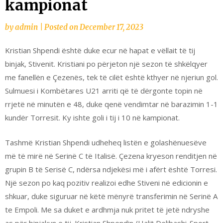
kampionat
by
admin
|
Posted on
December 17, 2023
Kristian Shpendi është duke ecur në hapat e vëllait të tij
binjak, Stivenit. Kristiani po përjeton një sezon të shkëlqyer
me fanellën e Çezenës, tek të cilët është kthyer në njeriun gol.
Sulmuesi i Kombëtares U21 arriti që të dërgonte topin në
rrjetë në minutën e 48, duke qenë vendimtar në barazimin 1-1
kundër Torresit. Ky ishte goli i tij i 10 në kampionat.
Tashmë Kristian Shpendi udheheq listën e golashënuesëve
më të mirë në Serinë C të Italisë. Çezena kryeson renditjen në
grupin B të Serisë C, ndërsa ndjekësi më i afërt është Torresi.
Një sezon po kaq pozitiv realizoi edhe Stiveni në edicionin e
shkuar, duke siguruar në këtë mënyrë transferimin në Serinë A
te Empoli. Me sa duket e ardhmja nuk pritet të jetë ndryshe
as për binjakun e tij. Kristian Shpendin./Halit Delibashi-Sport