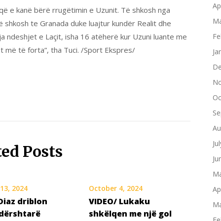
Ap
a që e kanë bërë rrugëtimin e Uzunit. Të shkosh nga
Ma
ë shkosh te Granada duke luajtur kundër Realit dhe
a ndeshjet e Laçit, isha 16 atëherë kur Uzuni luante me
Fe
t më të forta”, tha Tuci. /Sport Ekspres/
Ja
De
No
Oc
Se
Au
Ju
ted Posts
Ju
Ma
13, 2024
October 4, 2024
Ap
Diaz driblon
VIDEO/ Lukaku
Ma
dërshtarë
shkëlqen me një gol
Fe