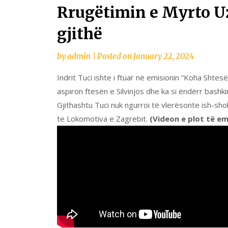
Rrugëtimin e Myrto Uz
gjithë
by
admin
|
Posted on
January 22, 2024
Indrit Tuci ishte i ftuar në emisionin “Koha Sht
aspiron ftesën e Silvinjos dhe ka si ëndërr bash
Gjithashtu Tuci nuk ngurroi të vlerësonte ish-sho
te Lokomotiva e Zagrebit.
(Videon e plot të em