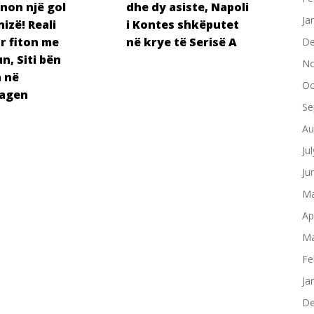
non një gol
dhe dy asiste, Napoli
Ja
izë! Reali
i Kontes shkëputet
r fiton me
në krye të Serisë A
De
n, Siti bën
No
 në
Oc
agen
Se
Au
Ju
Ju
Ma
Ap
Ma
Fe
Ja
De