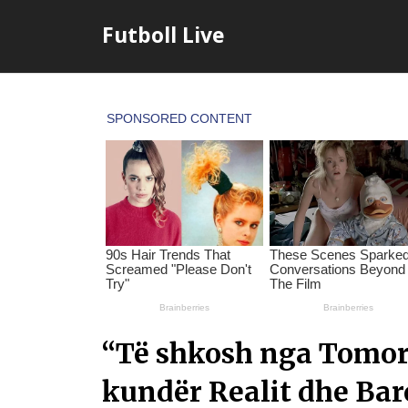
Skip
Futboll Live
to
content
“Të shkosh nga Tomori 
kundër Realit dhe Barc