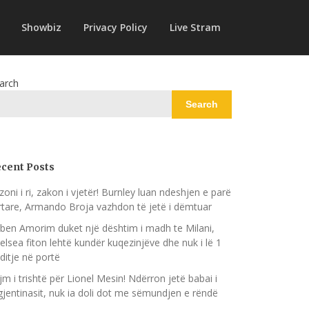
Showbiz
Privacy Policy
Live Stram
arch
Search
cent Posts
zoni i ri, zakon i vjetër! Burnley luan ndeshjen e parë
rtare, Armando Broja vazhdon të jetë i dëmtuar
ben Amorim duket një dështim i madh te Milani,
elsea fiton lehtë kundër kuqezinjëve dhe nuk i lë 1
ditje në portë
jm i trishtë për Lionel Mesin! Ndërron jetë babai i
gjentinasit, nuk ia doli dot me sëmundjen e rëndë