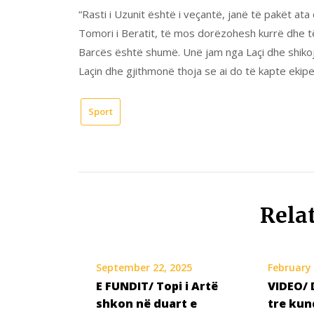
“Rasti i Uzunit është i veçantë, janë të pakët at
Tomori i Beratit, të mos dorëzohesh kurrë dhe t
Barcës është shumë. Unë jam nga Laçi dhe shikoj
Laçin dhe gjithmonë thoja se ai do të kapte ekipe
Sport
Rela
September 22, 2025
February 
E FUNDIT/ Topi i Artë
VIDEO/ 
shkon në duart e
tre kun