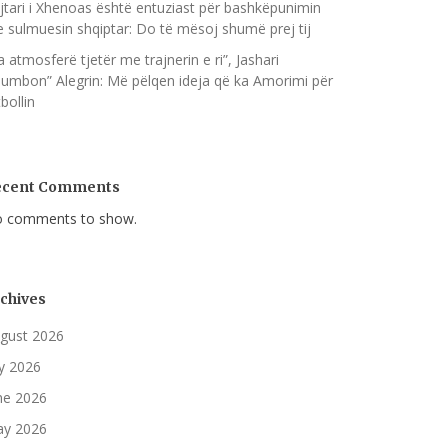
jtari i Xhenoas është entuziast për bashkëpunimin
 sulmuesin shqiptar: Do të mësoj shumë prej tij
a atmosferë tjetër me trajnerin e ri”, Jashari
humbon” Alegrin: Më pëlqen ideja që ka Amorimi për
bollin
ecent Comments
 comments to show.
chives
gust 2026
ly 2026
ne 2026
y 2026