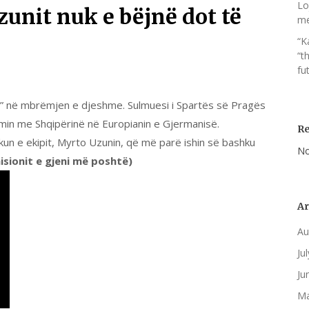
Lo
unit nuk e bëjnë dot të
me
“K
“t
fut
esë” në mbrëmjen e djeshme. Sulmuesi i Spartës së Pragës
kimin me Shqipërinë në Europianin e Gjermanisë.
R
kun e ekipit, Myrto Uzunin, që më parë ishin së bashku
No
isionit e gjeni më poshtë)
Ar
Au
Ju
Ju
Ma