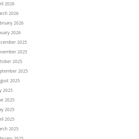
ril 2026
rch 2026
bruary 2026
nuary 2026
cember 2025
vember 2025
tober 2025
ptember 2025
gust 2025
ly 2025
ne 2025
y 2025
ril 2025
rch 2025
bruary 2025