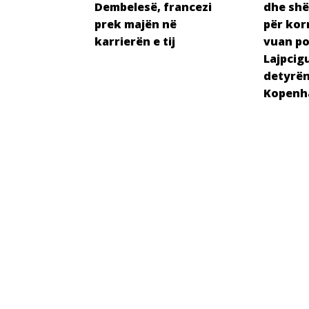
Dembelesë, francezi
dhe shë
prek majën në
për korn
karrierën e tij
vuan po
Lajpcigu
detyrën
Kopenh