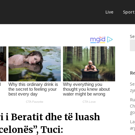
Live
Sport
Se
Re
Se
zy
Ru
Ch
go
i Beratit dhe të luash
La
elonës”, Tuci:
ar