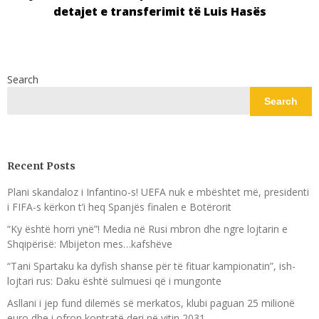
detajet e transferimit të Luis Hasës
Search
Search
Recent Posts
Plani skandaloz i Infantino-s! UEFA nuk e mbështet më, presidenti
i FIFA-s kërkon t’i heq Spanjës finalen e Botërorit
“Ky është horri ynë”! Media në Rusi mbron dhe ngre lojtarin e
Shqipërisë: Mbijeton mes…kafshëve
“Tani Spartaku ka dyfish shanse për të fituar kampionatin”, ish-
lojtari rus: Daku është sulmuesi që i mungonte
Asllani i jep fund dilemës së merkatos, klubi paguan 25 milionë
euro dhe i ofron kontratë deri në vitin 2031