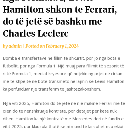
Hamilton shkon te Ferrari,
do të jetë së bashku me
Charles Leclerc
by
admin
|
Posted on
February 1, 2024
Bomba e transfertave në fillim të shkurtit, por jo nga bota e
futbollit, por nga Formula 1. Një muaj para fillimit të sezonit të
ri të Formula 1, mediat kryesore që ndjekin ngjarjet në cirkun
më të shpejtë në botë transmetojnë lajmin se Leëis Hamilton
ka përfunduar një transferim të jashtëzakonshëm.
Nga viti 2025, Hamilton do të jetë në një makinë Ferrari me të
cilën do të nënshkruajë kontratë, por detajet për këtë nuk
dihen. Hamilton ka një kontratë me Mercedes deri në fundin e
vitit 2025, por klauzola thotë se ai mund të largohet nga ekipi