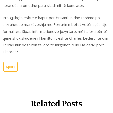
nëse dëshiron edhe para skadimit të kontratës.
Pra gjithçka është e hapur për britanikun dhe tashmë po
shkruhet se marrëveshja me Ferrarin mbetet vetëm çështje
formaliteti. Sipas informacioneve jozyrtare, më i afërti për të
qenë shok skuderie i Hamiltonit është Charles Leclerc, të cilin
Ferrari nuk dëshiron ta lërë të largohet. /Elio Hajdari-Sport
Ekspres/
Sport
Related Posts