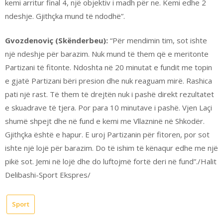
kemi arritur final 4, një objektiv i madh për ne. Kemi edhe 2
ndeshje. Gjithçka mund të ndodhë”.
Gvozdenoviç (Skënderbeu):
“Për mendimin tim, sot ishte
një ndeshje për barazim. Nuk mund të them që e meritonte
Partizani të fitonte. Ndoshta në 20 minutat e fundit me topin
e gjatë Partizani bëri presion dhe nuk reaguam mirë. Rashica
pati një rast. Të them të drejtën nuk i pashë direkt rezultatet
e skuadrave të tjera. Por para 10 minutave i pashë. Vjen Laçi
shumë shpejt dhe në fund e kemi me Vllazninë në Shkodër.
Gjithçka është e hapur. E uroj Partizanin për fitoren, por sot
ishte një lojë për barazim. Do të ishim të kënaqur edhe me një
pikë sot. Jemi në lojë dhe do luftojmë fortë deri në fund”./Halit
Delibashi-Sport Ekspres/
Sport