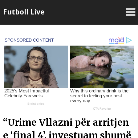
Skip
Futboll Live
to
content
“Urime Vllazni për arritjen
e ‘final 4’, investuam shumë