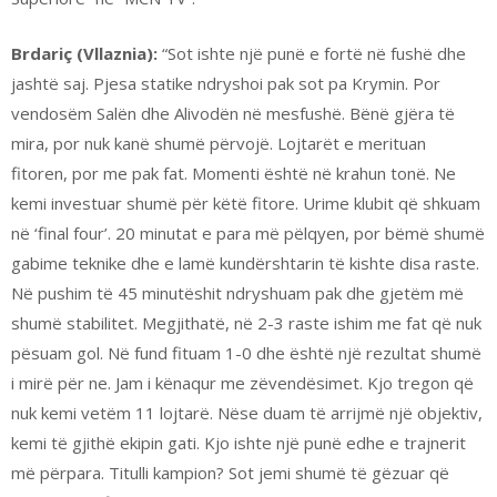
Brdariç (Vllaznia):
“Sot ishte një punë e fortë në fushë dhe
jashtë saj. Pjesa statike ndryshoi pak sot pa Krymin. Por
vendosëm Salën dhe Alivodën në mesfushë. Bënë gjëra të
mira, por nuk kanë shumë përvojë. Lojtarët e merituan
fitoren, por me pak fat. Momenti është në krahun tonë. Ne
kemi investuar shumë për këtë fitore. Urime klubit që shkuam
në ‘final four’. 20 minutat e para më pëlqyen, por bëmë shumë
gabime teknike dhe e lamë kundërshtarin të kishte disa raste.
Në pushim të 45 minutëshit ndryshuam pak dhe gjetëm më
shumë stabilitet. Megjithatë, në 2-3 raste ishim me fat që nuk
pësuam gol. Në fund fituam 1-0 dhe është një rezultat shumë
i mirë për ne. Jam i kënaqur me zëvendësimet. Kjo tregon që
nuk kemi vetëm 11 lojtarë. Nëse duam të arrijmë një objektiv,
kemi të gjithë ekipin gati. Kjo ishte një punë edhe e trajnerit
më përpara. Titulli kampion? Sot jemi shumë të gëzuar që