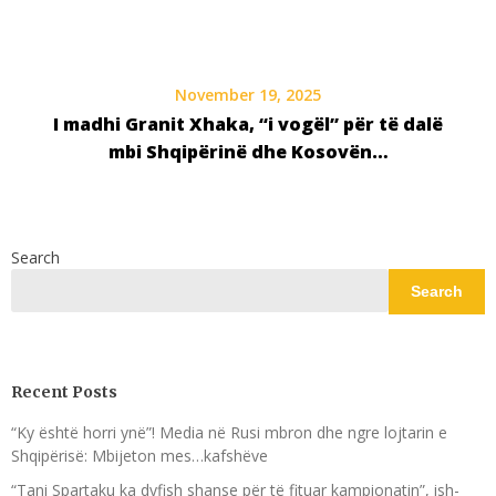
November 19, 2025
I madhi Granit Xhaka, “i vogël” për të dalë
mbi Shqipërinë dhe Kosovën…
Search
Search
Recent Posts
“Ky është horri ynë”! Media në Rusi mbron dhe ngre lojtarin e
Shqipërisë: Mbijeton mes…kafshëve
“Tani Spartaku ka dyfish shanse për të fituar kampionatin”, ish-