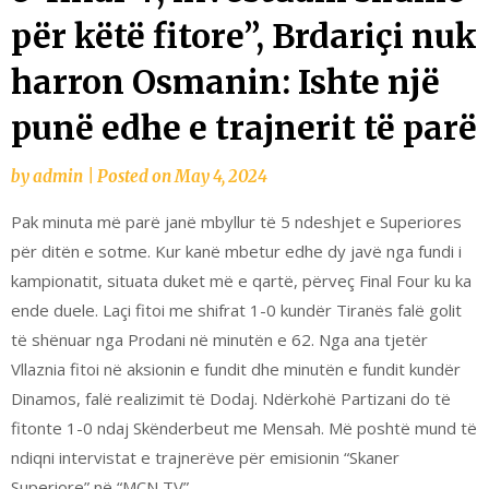
për këtë fitore”, Brdariçi nuk
harron Osmanin: Ishte një
punë edhe e trajnerit të parë
by
admin
|
Posted on
May 4, 2024
Pak minuta më parë janë mbyllur të 5 ndeshjet e Superiores
për ditën e sotme. Kur kanë mbetur edhe dy javë nga fundi i
kampionatit, situata duket më e qartë, përveç Final Four ku ka
ende duele. Laçi fitoi me shifrat 1-0 kundër Tiranës falë golit
të shënuar nga Prodani në minutën e 62. Nga ana tjetër
Vllaznia fitoi në aksionin e fundit dhe minutën e fundit kundër
Dinamos, falë realizimit të Dodaj. Ndërkohë Partizani do të
fitonte 1-0 ndaj Skënderbeut me Mensah. Më poshtë mund të
ndiqni intervistat e trajnerëve për emisionin “Skaner
Superiore” në “MCN TV”.