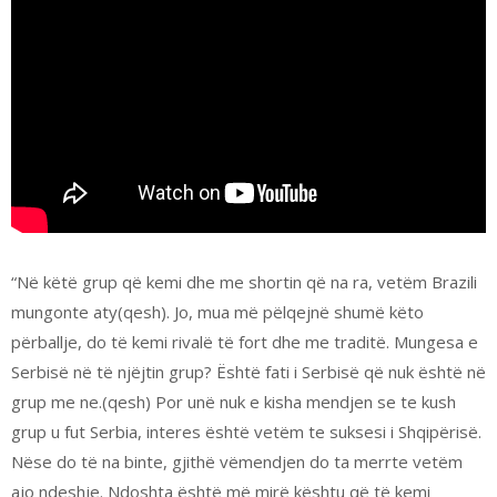
“Në këtë grup që kemi dhe me shortin që na ra, vetëm Brazili
mungonte aty(qesh). Jo, mua më pëlqejnë shumë këto
përballje, do të kemi rivalë të fort dhe me traditë. Mungesa e
Serbisë në të njëjtin grup? Është fati i Serbisë që nuk është në
grup me ne.(qesh) Por unë nuk e kisha mendjen se te kush
grup u fut Serbia, interes është vetëm te suksesi i Shqipërisë.
Nëse do të na binte, gjithë vëmendjen do ta merrte vetëm
ajo ndeshje. Ndoshta është më mirë kështu që të kemi