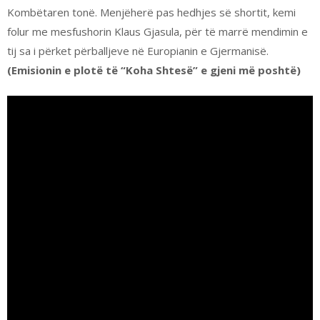
Kombëtaren tonë. Menjëherë pas hedhjes së shortit, kemi
folur me mesfushorin Klaus Gjasula, për të marrë mendimin e
tij sa i përket përballjeve në Europianin e Gjermanisë.
(Emisionin e plotë të “Koha Shtesë” e gjeni më poshtë)