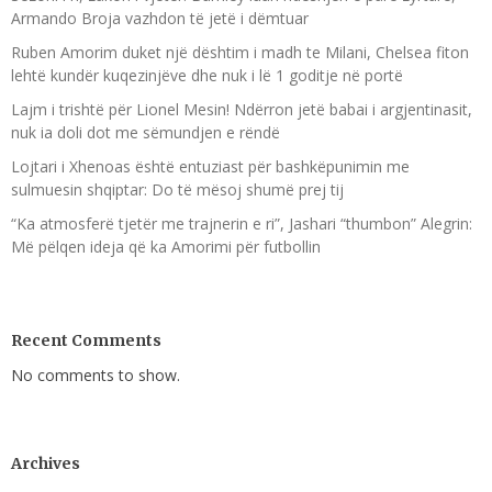
Armando Broja vazhdon të jetë i dëmtuar
Ruben Amorim duket një dështim i madh te Milani, Chelsea fiton
lehtë kundër kuqezinjëve dhe nuk i lë 1 goditje në portë
Lajm i trishtë për Lionel Mesin! Ndërron jetë babai i argjentinasit,
nuk ia doli dot me sëmundjen e rëndë
Lojtari i Xhenoas është entuziast për bashkëpunimin me
sulmuesin shqiptar: Do të mësoj shumë prej tij
“Ka atmosferë tjetër me trajnerin e ri”, Jashari “thumbon” Alegrin:
Më pëlqen ideja që ka Amorimi për futbollin
Recent Comments
No comments to show.
Archives