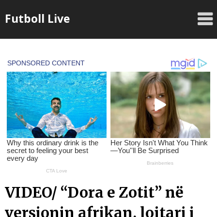
Skip
Futboll Live
to
content
VIDEO/ “Dora e Zotit” në
versionin afrikan, lojtari i