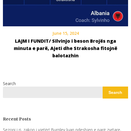
June 15, 2024
LAJM I FUNDIT/ Silvinjo i beson Brojës nga
minuta e parë, Ajeti dhe Strakosha fitojnë
balotazhin
Search
Search
Recent Posts
Sezoni i ri, zakon i vjetër! Burnley luan ndeshjen e parë zyrtare,