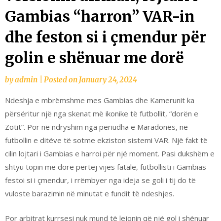
Gambias “harron” VAR-in
dhe feston si i çmendur për
golin e shënuar me dorë
by
admin
|
Posted on
January 24, 2024
Ndeshja e mbrëmshme mes Gambias dhe Kamerunit ka
përsëritur një nga skenat më ikonike të futbollit, “dorën e
Zotit”. Por në ndryshim nga periudha e Maradonës, në
futbollin e ditëve të sotme ekziston sistemi VAR. Një fakt të
cilin lojtari i Gambias e harroi për një moment. Pasi dukshëm e
shtyu topin me dorë përtej vijës fatale, futbollisti i Gambias
festoi si i çmendur, i rrëmbyer nga ideja se goli i tij do të
vuloste barazimin në minutat e fundit të ndeshjes.
Por arbitrat kurrsesi nuk mund të lejonin që një gol i shënuar