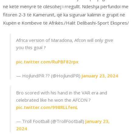
në këtë mënyrë të cilësohej i rregullt. Ndeshja përfundoi me
fitoren 2-3 të Kamerunit, që ka siguruar kalimin e grupit në
Kupën e Kombeve të Afrikës./Halit Delibashi-Sport Ekspres/
Africa version of Maradona, Afcon will only give
you this goal ?
pic.twitter.com/RuPBF82rpx
— HojlundPR ?? (@HojlundPR)
January 23, 2024
Bro scored with his hand in the VAR era and
celebrated like he won the AFCON ?
pic.twitter.com/998RLLfenL
— Troll Football (@TrollFootball)
January 23,
2024