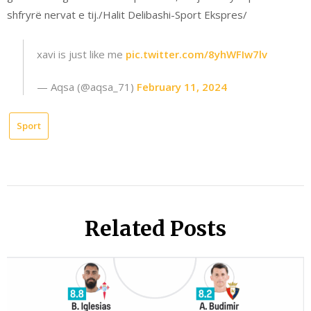
shfryrë nervat e tij./Halit Delibashi-Sport Ekspres/
xavi is just like me
pic.twitter.com/8yhWFIw7lv
— Aqsa (@aqsa_71)
February 11, 2024
Sport
Related Posts