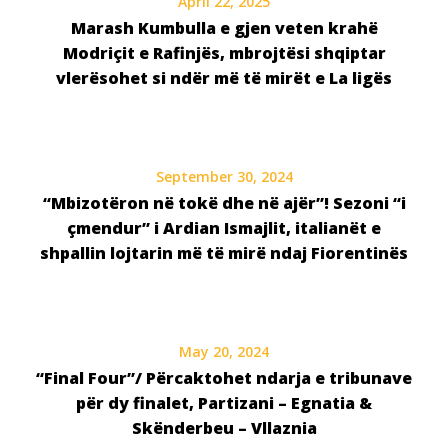
April 22, 2025
Marash Kumbulla e gjen veten krahë
Modriçit e Rafinjës, mbrojtësi shqiptar
vlerësohet si ndër më të mirët e La ligës
September 30, 2024
“Mbizotëron në tokë dhe në ajër”! Sezoni “i
çmendur” i Ardian Ismajlit, italianët e
shpallin lojtarin më të mirë ndaj Fiorentinës
May 20, 2024
“Final Four”/ Përcaktohet ndarja e tribunave
për dy finalet, Partizani – Egnatia &
Skënderbeu – Vllaznia