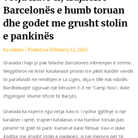
Barcelonës e humb toruan
dhe godet me grusht stolin
e pankinës
by
admin
|
Posted on
February 12, 2024
Granada i hapi jo pak telashe Barcelonës mbrëmjen e sotme.
Megjithëse në letër katalanasit prisnin tre pikët kundër vendit
të parafundit në renditjen e La Ligës, diça e tillë nuk ndodhi.
Bardhekuqtë siguruan një bërazim 3-3 në “Camp Nou”, duke
zhgjënjyer shumë tifozë të Barçës.
Granada ka nxjerrë nga vetja Xavi-n. I njohur gjithnjë si një
karakter i qetë, trajneri katalanas e ka humbur toruan pas
pësimit të golit të parë. Kamerat kanë filmuar Xavi-n duke
goditur me grusht stolin e pankinës, si një mënyrë për të