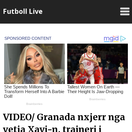
Skip
Futboll Live
to
content
VIDEO/ Granada nxjerr nga
vetja Xavi-n, trajneri i