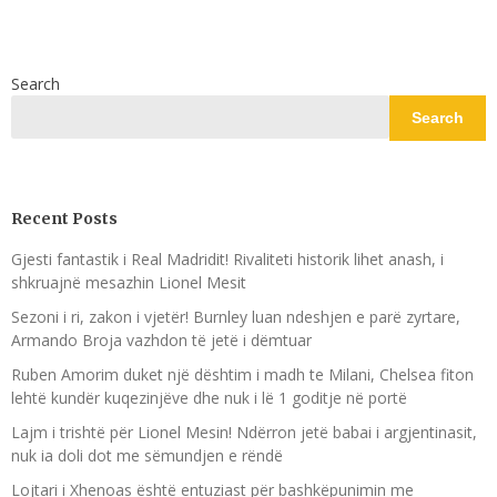
Search
Search
Recent Posts
Gjesti fantastik i Real Madridit! Rivaliteti historik lihet anash, i
shkruajnë mesazhin Lionel Mesit
Sezoni i ri, zakon i vjetër! Burnley luan ndeshjen e parë zyrtare,
Armando Broja vazhdon të jetë i dëmtuar
Ruben Amorim duket një dështim i madh te Milani, Chelsea fiton
lehtë kundër kuqezinjëve dhe nuk i lë 1 goditje në portë
Lajm i trishtë për Lionel Mesin! Ndërron jetë babai i argjentinasit,
nuk ia doli dot me sëmundjen e rëndë
Lojtari i Xhenoas është entuziast për bashkëpunimin me