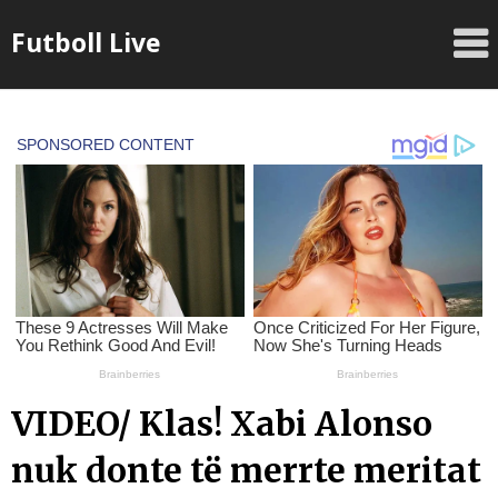
Skip
Futboll Live
to
content
VIDEO/ Klas! Xabi Alonso
nuk donte të merrte meritat