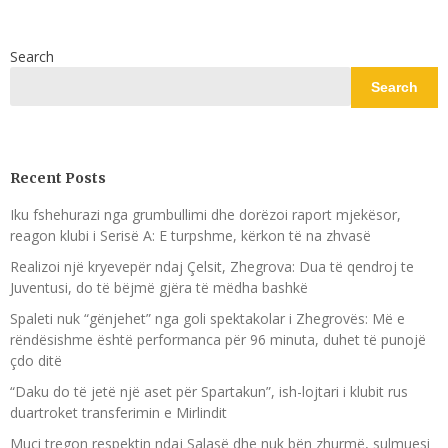
Search
Search
Recent Posts
Iku fshehurazi nga grumbullimi dhe dorëzoi raport mjekësor,
reagon klubi i Serisë A: E turpshme, kërkon të na zhvasë
Realizoi një kryevepër ndaj Çelsit, Zhegrova: Dua të qendroj te
Juventusi, do të bëjmë gjëra të mëdha bashkë
Spaleti nuk “gënjehet” nga goli spektakolar i Zhegrovës: Më e
rëndësishme është performanca për 96 minuta, duhet të punojë
çdo ditë
“Daku do të jetë një aset për Spartakun”, ish-lojtari i klubit rus
duartroket transferimin e Mirlindit
Muçi tregon respektin ndaj Salasë dhe nuk bën zhurmë, sulmuesi