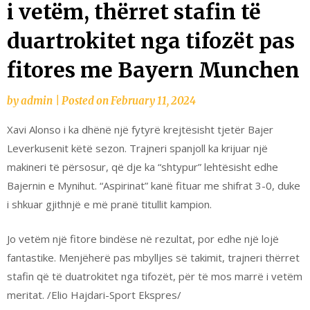
i vetëm, thërret stafin të
duartrokitet nga tifozët pas
fitores me Bayern Munchen
by
admin
|
Posted on
February 11, 2024
Xavi Alonso i ka dhënë një fytyrë krejtësisht tjetër Bajer
Leverkusenit këtë sezon. Trajneri spanjoll ka krijuar një
makineri të përsosur, që dje ka “shtypur” lehtësisht edhe
Bajernin e Mynihut. “Aspirinat” kanë fituar me shifrat 3-0, duke
i shkuar gjithnjë e më pranë titullit kampion.
Jo vetëm një fitore bindëse në rezultat, por edhe një lojë
fantastike. Menjëherë pas mbylljes së takimit, trajneri thërret
stafin që të duatrokitet nga tifozët, për të mos marrë i vetëm
meritat. /Elio Hajdari-Sport Ekspres/