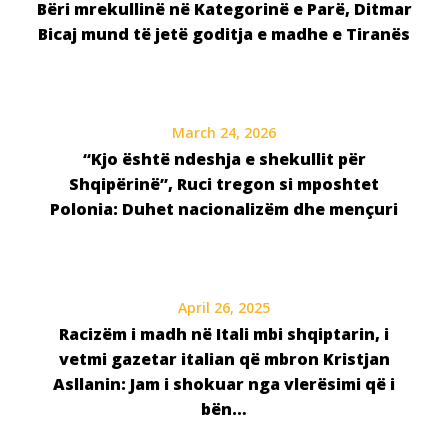
Bëri mrekullinë në Kategorinë e Parë, Ditmar
Bicaj mund të jetë goditja e madhe e Tiranës
March 24, 2026
“Kjo është ndeshja e shekullit për
Shqipërinë”, Ruci tregon si mposhtet
Polonia: Duhet nacionalizëm dhe mençuri
April 26, 2025
Racizëm i madh në Itali mbi shqiptarin, i
vetmi gazetar italian që mbron Kristjan
Asllanin: Jam i shokuar nga vlerësimi që i
bën…