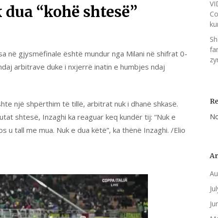
VI
k dua “kohë shtesë”
Co
ku
Sh
fa
eksa në gjysmëfinale është mundur nga Milani në shifrat 0-
zy
ndaj arbitrave duke i nxjerrë inatin e humbjes ndaj
R
te një shpërthim të tillë, arbitrat nuk i dhanë shkasë.
utat shtesë, Inzaghi ka reaguar keq kundër tij: “Nuk e
No
 u tall me mua. Nuk e dua këtë”, ka thënë Inzaghi. /Elio
Ar
Au
Ju
Ju