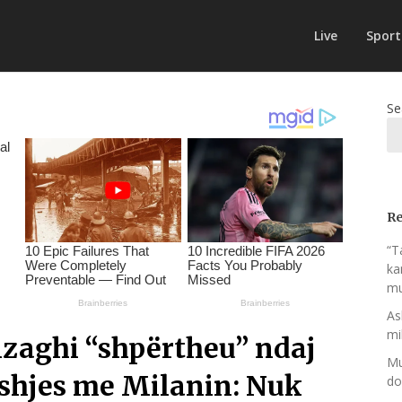
Live
Sport
Se
Re
“T
ka
mu
As
mi
zaghi “shpërtheu” ndaj
Mu
deshjes me Milanin: Nuk
do