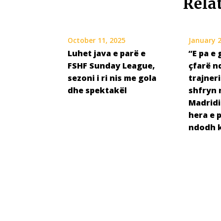
Rela
October 11, 2025
January 2
Luhet java e parë e
“E pa e 
FSHF Sunday League,
çfarë n
sezoni i ri nis me gola
trajneri
dhe spektakël
shfryn n
Madridi
hera e 
ndodh 