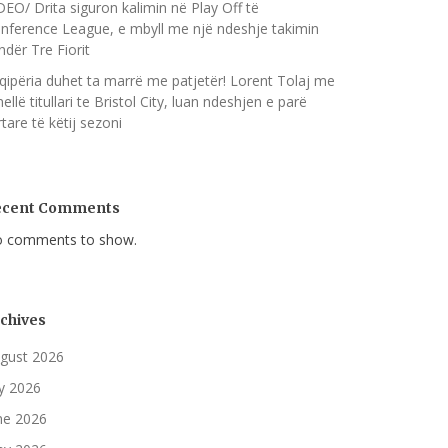
DEO/ Drita siguron kalimin në Play Off të
nference League, e mbyll me një ndeshje takimin
ndër Tre Fiorit
qipëria duhet ta marrë me patjetër! Lorent Tolaj me
nellë titullari te Bristol City, luan ndeshjen e parë
rtare të këtij sezoni
ecent Comments
 comments to show.
chives
gust 2026
ly 2026
ne 2026