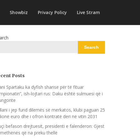
Showbiz
Privacy Policy
Live Stram
arch
Search
cent Posts
ani Spartaku ka dyfish shanse për të fituar
mpionatin”, ish-lojtari rus: Daku është sulmuesi që i
ngonte
llani i jep fund dilemës së merkatos, klubi paguan 25
lionë euro dhe i ofron kontratë deri në vitin 2031
çi befason drejtuesit, presidenti e falenderon: Gjest
methënës që na preku thellë