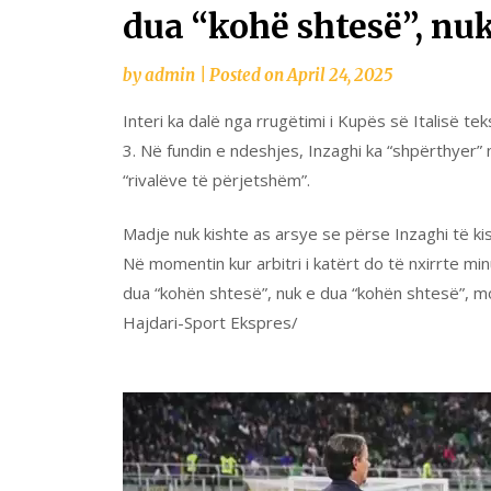
dua “kohë shtesë”, nu
by
admin
|
Posted on
April 24, 2025
Interi ka dalë nga rrugëtimi i Kupës së Italisë t
3. Në fundin e ndeshjes, Inzaghi ka “shpërthyer” 
“rivalëve të përjetshëm”.
Madje nuk kishte as arsye se përse Inzaghi të kish
Në momentin kur arbitri i katërt do të nxirrte min
dua “kohën shtesë”, nuk e dua “kohën shtesë”, mos
Hajdari-Sport Ekspres/