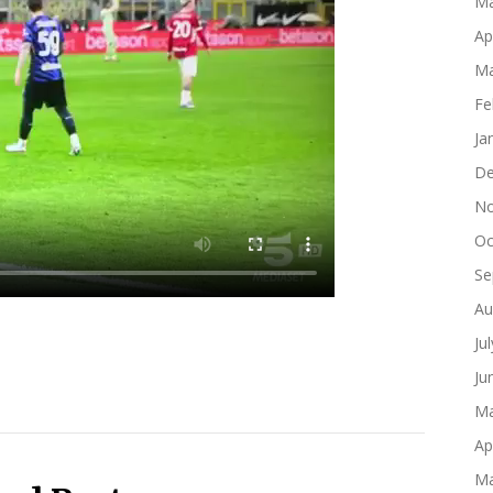
Ma
Ap
Ma
Fe
Ja
De
No
Oc
Se
Au
Ju
Ju
Ma
Ap
Ma