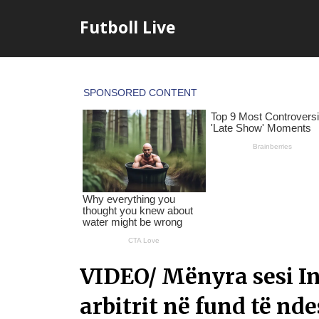
Skip
Futboll Live
to
content
VIDEO/ Mënyra sesi In
arbitrit në fund të n