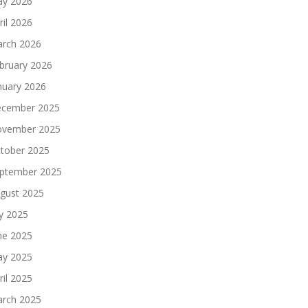
y 2026
ril 2026
rch 2026
bruary 2026
nuary 2026
cember 2025
vember 2025
tober 2025
ptember 2025
gust 2025
ly 2025
ne 2025
y 2025
ril 2025
rch 2025