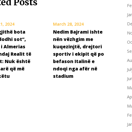
ted Posts
Fe
Ja
De
1, 2024
March 28, 2024
gjithë bota
Nedim Bajrami ishte
No
dodhi sot”,
nën vëzhgim me
Oc
 i Almerias
kuqezinjtë, drejtori
Se
daj Realit të
sportiv i ekipit që po
Au
t: Nuk është
befason Italinë e
parë që më
ndoqi nga afër në
Ju
këtu
stadium
Ju
Ma
Ap
Ma
Fe
Ja