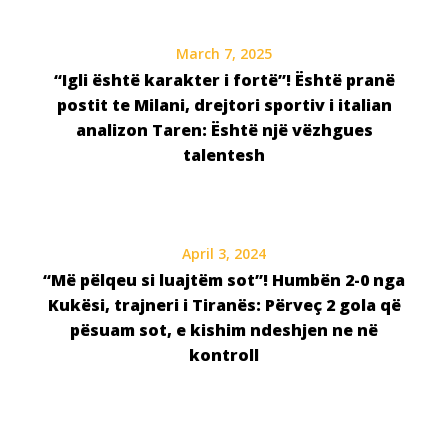
March 7, 2025
“Igli është karakter i fortë”! Është pranë
postit te Milani, drejtori sportiv i italian
analizon Taren: Është një vëzhgues
talentesh
April 3, 2024
“Më pëlqeu si luajtëm sot”! Humbën 2-0 nga
Kukësi, trajneri i Tiranës: Përveç 2 gola që
pësuam sot, e kishim ndeshjen ne në
kontroll