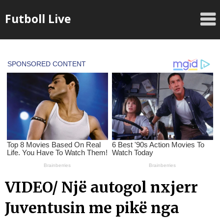
Skip
Futboll Live
to
content
VIDEO/ Një autogol nxjerr
Juventusin me pikë nga