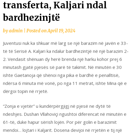
transferta, Kaljari ndal
bardhezinjtë
by
admin
|
Posted on
April 19, 2024
Juventusi nuk ka shkuar më larg se një barazim në javën e 33-
të të Serisë A. Kaljari ka ndalur bardhezintjë në një barazim 2-
2. Vendasit shënuan dy herë brenda një harku kohor prej 6
minutash gjatë pjesës së parë të takimit. Në minutën e 30
ishte Gaetanoja që shënoi nga pika e bardhë e penalltisë,
ndërsa 6 minuta më vonë, po nga 11 metrat, ishte Mina që e
dërgoi topin në rrjetë.
“Zonja e vjetër” u kundërpërgjigj në pjesë ne dytë të
ndeshjes. Dushan Vllahoviçi ngushtoi diferencat në minutën e
61-të, duke hapur sërish lojën. Por për golin e barazimit
mendoi… lojtari i Kaljarit. Dosena devijoi në rrjetën e tij një