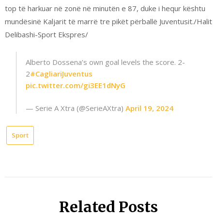
top të harkuar në zonë në minutën e 87, duke i hequr kështu
mundësinë Kaljarit të marrë tre pikët përballë Juventusit./Halit
Delibashi-Sport Ekspres/
Alberto Dossena’s own goal levels the score. 2-
2
#CagliariJuventus
pic.twitter.com/gi3EE1dNyG
— Serie A Xtra (@SerieAXtra)
April 19, 2024
Sport
Related Posts