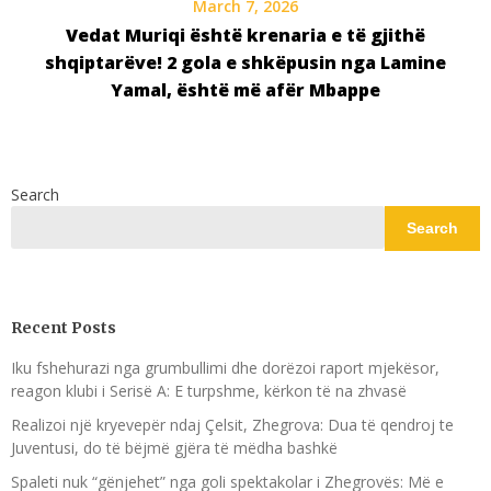
March 7, 2026
Vedat Muriqi është krenaria e të gjithë
shqiptarëve! 2 gola e shkëpusin nga Lamine
Yamal, është më afër Mbappe
Search
Search
Recent Posts
Iku fshehurazi nga grumbullimi dhe dorëzoi raport mjekësor,
reagon klubi i Serisë A: E turpshme, kërkon të na zhvasë
Realizoi një kryevepër ndaj Çelsit, Zhegrova: Dua të qendroj te
Juventusi, do të bëjmë gjëra të mëdha bashkë
Spaleti nuk “gënjehet” nga goli spektakolar i Zhegrovës: Më e