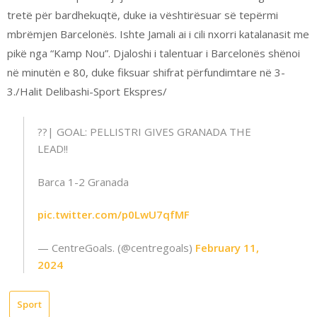
tretë për bardhekuqtë, duke ia vështirësuar së tepërmi
mbrëmjen Barcelonës. Ishte Jamali ai i cili nxorri katalanasit me
pikë nga “Kamp Nou”. Djaloshi i talentuar i Barcelonës shënoi
në minutën e 80, duke fiksuar shifrat përfundimtare në 3-
3./Halit Delibashi-Sport Ekspres/
??| GOAL: PELLISTRI GIVES GRANADA THE
LEAD!!
Barca 1-2 Granada
pic.twitter.com/p0LwU7qfMF
— CentreGoals. (@centregoals)
February 11,
2024
Sport