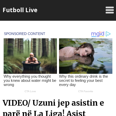
Skip
Futboll Live
to
content
VIDEO/ Uzuni jep asistin e
parë në La Liga! Asist