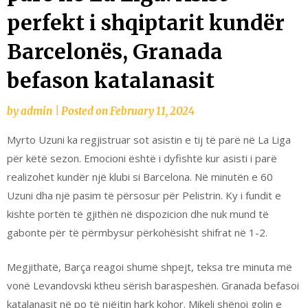
perfekt i shqiptarit kundër
Barcelonës, Granada
befason katalanasit
by
admin
|
Posted on
February 11, 2024
Myrto Uzuni ka regjistruar sot asistin e tij të parë në La Liga
për këtë sezon. Emocioni është i dyfishtë kur asisti i parë
realizohet kundër një klubi si Barcelona. Në minutën e 60
Uzuni dha një pasim të përsosur për Pelistrin. Ky i fundit e
kishte portën të gjithën në dispozicion dhe nuk mund të
gabonte për të përmbysur përkohësisht shifrat në 1-2.
Megjithatë, Barça reagoi shumë shpejt, teksa tre minuta më
vonë Levandovski ktheu sërish baraspeshën. Granada befasoi
katalanasit në po të njëjtin hark kohor. Mikeli shënoi golin e