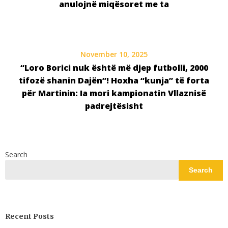
anulojnë miqësoret me ta
November 10, 2025
“Loro Borici nuk është më djep futbolli, 2000
tifozë shanin Dajën”! Hoxha “kunja” të forta
për Martinin: Ia mori kampionatin Vllaznisë
padrejtësisht
Search
Search
Recent Posts