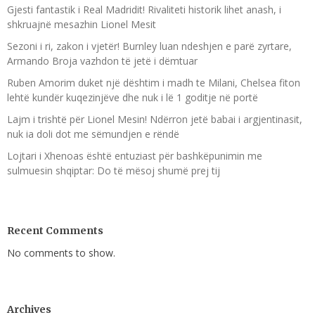
Gjesti fantastik i Real Madridit! Rivaliteti historik lihet anash, i
shkruajnë mesazhin Lionel Mesit
Sezoni i ri, zakon i vjetër! Burnley luan ndeshjen e parë zyrtare,
Armando Broja vazhdon të jetë i dëmtuar
Ruben Amorim duket një dështim i madh te Milani, Chelsea fiton
lehtë kundër kuqezinjëve dhe nuk i lë 1 goditje në portë
Lajm i trishtë për Lionel Mesin! Ndërron jetë babai i argjentinasit,
nuk ia doli dot me sëmundjen e rëndë
Lojtari i Xhenoas është entuziast për bashkëpunimin me
sulmuesin shqiptar: Do të mësoj shumë prej tij
Recent Comments
No comments to show.
Archives