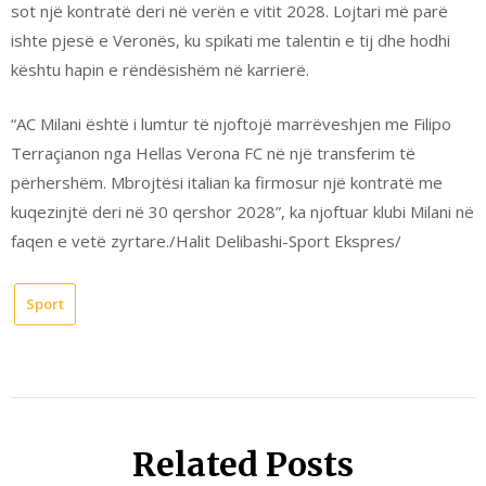
sot një kontratë deri në verën e vitit 2028. Lojtari më parë
ishte pjesë e Veronës, ku spikati me talentin e tij dhe hodhi
kështu hapin e rëndësishëm në karrierë.
“AC Milani është i lumtur të njoftojë marrëveshjen me Filipo
Terraçianon nga Hellas Verona FC në një transferim të
përhershëm. Mbrojtësi italian ka firmosur një kontratë me
kuqezinjtë deri në 30 qershor 2028”, ka njoftuar klubi Milani në
faqen e vetë zyrtare./Halit Delibashi-Sport Ekspres/
Sport
Related Posts