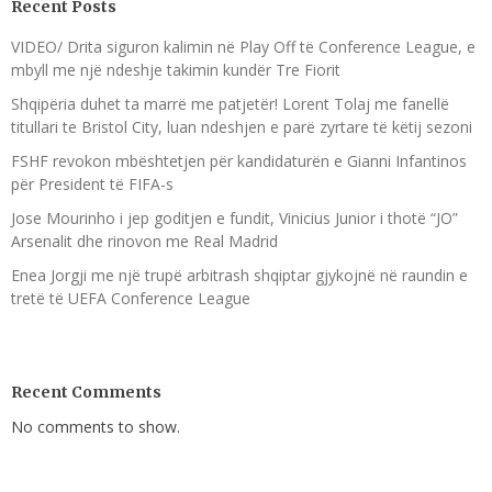
Recent Posts
VIDEO/ Drita siguron kalimin në Play Off të Conference League, e
mbyll me një ndeshje takimin kundër Tre Fiorit
Shqipëria duhet ta marrë me patjetër! Lorent Tolaj me fanellë
titullari te Bristol City, luan ndeshjen e parë zyrtare të këtij sezoni
FSHF revokon mbështetjen për kandidaturën e Gianni Infantinos
për President të FIFA-s
Jose Mourinho i jep goditjen e fundit, Vinicius Junior i thotë “JO”
Arsenalit dhe rinovon me Real Madrid
Enea Jorgji me një trupë arbitrash shqiptar gjykojnë në raundin e
tretë të UEFA Conference League
Recent Comments
No comments to show.