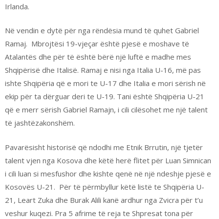
Irlanda.
Në vendin e dytë për nga rëndësia mund të quhet Gabriel
Ramaj. Mbrojtësi 19-vjeçar është pjesë e moshave të
Atalantës dhe për të është bërë një luftë e madhe mes
Shqipërisë dhe Italisë. Ramaj e nisi nga Italia U-16, më pas
ishte Shqipëria që e mori te U-17 dhe Italia e mori sërish në
ekip për ta dërguar deri te U-19. Tani është Shqipëria U-21
që e merr sërish Gabriel Ramajn, i cili cilësohet me një talent
të jashtëzakonshëm.
Pavarësisht historisë që ndodhi me Etnik Brrutin, një tjetër
talent vjen nga Kosova dhe këtë herë flitet për Luan Simnican
i cili luan si mesfushor dhe kishte qenë në një ndeshje pjesë e
Kosovës U-21. Për të përmbyllur këtë listë te Shqipëria U-
21, Leart Zuka dhe Burak Alili kanë ardhur nga Zvicra për t’u
veshur kuqezi. Pra 5 afrime të reja te Shpresat tona për