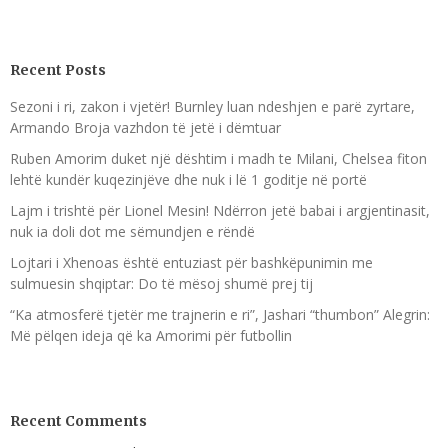
Recent Posts
Sezoni i ri, zakon i vjetër! Burnley luan ndeshjen e parë zyrtare,
Armando Broja vazhdon të jetë i dëmtuar
Ruben Amorim duket një dështim i madh te Milani, Chelsea fiton
lehtë kundër kuqezinjëve dhe nuk i lë 1 goditje në portë
Lajm i trishtë për Lionel Mesin! Ndërron jetë babai i argjentinasit,
nuk ia doli dot me sëmundjen e rëndë
Lojtari i Xhenoas është entuziast për bashkëpunimin me
sulmuesin shqiptar: Do të mësoj shumë prej tij
“Ka atmosferë tjetër me trajnerin e ri”, Jashari “thumbon” Alegrin:
Më pëlqen ideja që ka Amorimi për futbollin
Recent Comments