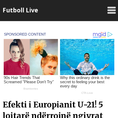
Skip
Futboll Live
to
content
Efekti i Europianit U-21! 5
lojtarë ndërrojnë ngjyrat