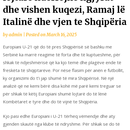
dhe vishen kuqezi, Ramaj lë
Italinë dhe vjen te Shqipëria
by
admin
|
Posted on
March 16, 2025
Europiani U-21 që do të pres Shqipërisë së bashku me
Serbinë ka marrë reagime të forta dhe të kuptueshme, për
shkak të ndjeshmërisë që ka kjo temë dhe plagëve ende të
freskëta të shqiptarëve. Por nëse flasim për anën e futbollit,
ky organizimi do t’i jap shumë të mira Shqipërisë. Në një
analizë që ne kemi bërë disa kohë më parë kemi treguar se
për shkak të këtij Europiani shumë lojtarë do të lënë
Kombëtaret e tyre dhe do të vijnë te Shqipëria.
Kjo pasi edhe Europiani i U-21 tërheq vëmendje dhe aty
gjenden skautë nga klube të ndryshme. Për shkak se do të