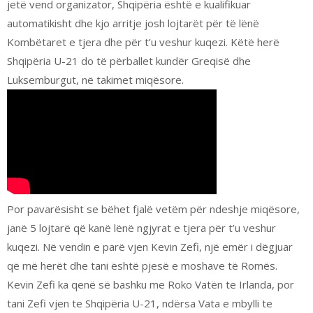
jetë vend organizator, Shqipëria është e kualifikuar
automatikisht dhe kjo arritje josh lojtarët për të lënë
Kombëtaret e tjera dhe për t’u veshur kuqezi. Këtë herë
Shqipëria U-21 do të përballet kundër Greqisë dhe
Luksemburgut, në takimet miqësore.
Por pavarësisht se bëhet fjalë vetëm për ndeshje miqësore,
janë 5 lojtarë që kanë lënë ngjyrat e tjera për t’u veshur
kuqezi. Në vendin e parë vjen Kevin Zefi, një emër i dëgjuar
që më herët dhe tani është pjesë e moshave të Romës.
Kevin Zefi ka qenë së bashku me Roko Vatën te Irlanda, por
tani Zefi vjen te Shqipëria U-21, ndërsa Vata e mbylli te