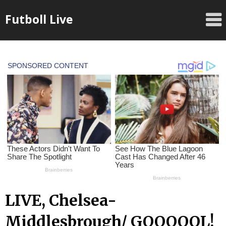
Skip
Futboll Live
to
content
LIVE, Chelsea-
Middlesbrough/ GOOOOOL!