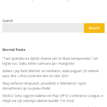
Search
Search
Recent Posts
“Tani Spartaku ka dyfish shanse për të fituar kampionatin”, ish-
lojtari rus: Daku është sulmuesi që i mungonte
Asllani i jep fund dilemës së merkatos, klubi paguan 25 milionë
euro dhe i ofron kontratë deri në vitin 2031
Muçi befason drejtuesit, presidenti e falenderon: Gjest
domethënës që na preku thellë
VIDEO/ Drita siguron kalimin në Play Off të Conference League, e
mbyll me një ndeshje takimin kundër Tre Fiorit