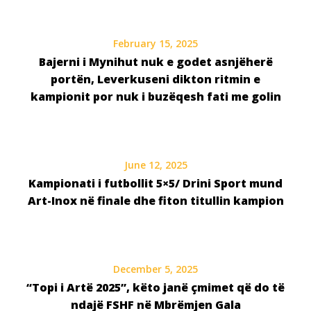
February 15, 2025
Bajerni i Mynihut nuk e godet asnjëherë
portën, Leverkuseni dikton ritmin e
kampionit por nuk i buzëqesh fati me golin
June 12, 2025
Kampionati i futbollit 5×5/ Drini Sport mund
Art-Inox në finale dhe fiton titullin kampion
December 5, 2025
“Topi i Artë 2025”, këto janë çmimet që do të
ndajë FSHF në Mbrëmjen Gala