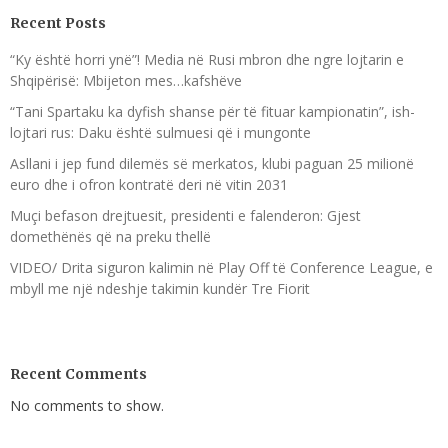
Recent Posts
“Ky është horri ynë”! Media në Rusi mbron dhe ngre lojtarin e
Shqipërisë: Mbijeton mes…kafshëve
“Tani Spartaku ka dyfish shanse për të fituar kampionatin”, ish-
lojtari rus: Daku është sulmuesi që i mungonte
Asllani i jep fund dilemës së merkatos, klubi paguan 25 milionë
euro dhe i ofron kontratë deri në vitin 2031
Muçi befason drejtuesit, presidenti e falenderon: Gjest
domethënës që na preku thellë
VIDEO/ Drita siguron kalimin në Play Off të Conference League, e
mbyll me një ndeshje takimin kundër Tre Fiorit
Recent Comments
No comments to show.