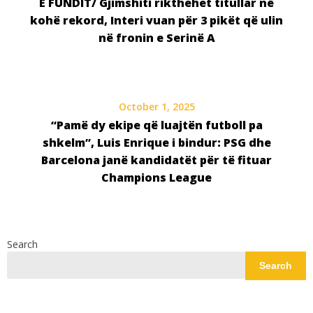
E FUNDIT/ Gjimshiti rikthehet titullar në
kohë rekord, Interi vuan për 3 pikët që ulin
në fronin e Serinë A
October 1, 2025
“Pamë dy ekipe që luajtën futboll pa
shkelm”, Luis Enrique i bindur: PSG dhe
Barcelona janë kandidatët për të fituar
Champions League
Search
Search