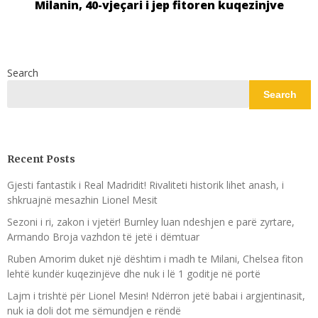
Milanin, 40-vjeçari i jep fitoren kuqezinjve
Search
Search
Recent Posts
Gjesti fantastik i Real Madridit! Rivaliteti historik lihet anash, i
shkruajnë mesazhin Lionel Mesit
Sezoni i ri, zakon i vjetër! Burnley luan ndeshjen e parë zyrtare,
Armando Broja vazhdon të jetë i dëmtuar
Ruben Amorim duket një dështim i madh te Milani, Chelsea fiton
lehtë kundër kuqezinjëve dhe nuk i lë 1 goditje në portë
Lajm i trishtë për Lionel Mesin! Ndërron jetë babai i argjentinasit,
nuk ia doli dot me sëmundjen e rëndë