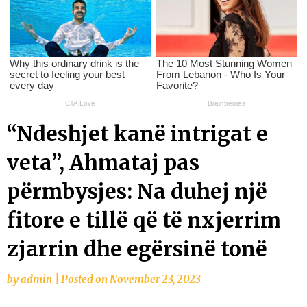
“Ndeshjet kanë intrigat e
veta”, Ahmataj pas
përmbysjes: Na duhej një
fitore e tillë që të nxjerrim
zjarrin dhe egërsinë tonë
by
admin
|
Posted on
November 23, 2023