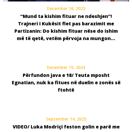
December 16, 2023
“Mund ta kishim fituar ne ndeshjen”!
Trajneri i Kukësit flet pas barazimit me
Partizanin: Do kishim fituar nëse do ishim
më të qetë, vetëm përvoja na mungon…
December 15, 2024
Përfundon java e 18/ Teuta mposht
Egnatian, nuk ka fitues në duelin e zonës së
ftohtë
September 14, 2025
VIDEO/ Luka Modriçi feston golin e parë me