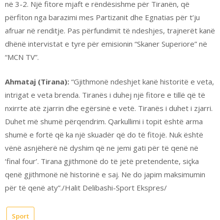
në 3-2. Një fitore mjaft e rëndësishme për Tiranën, që
përfiton nga barazimi mes Partizanit dhe Egnatias për t’ju
afruar në renditje. Pas përfundimit të ndeshjes, trajnerët kanë
dhënë intervistat e tyre për emisionin “Skaner Superiore” në
“MCN TV”.
Ahmataj (Tirana):
“Gjithmonë ndeshjet kanë historitë e veta,
intrigat e veta brenda. Tiranës i duhej një fitore e tillë që të
nxirrte atë zjarrin dhe egërsinë e vetë. Tiranës i duhet i zjarri.
Duhet më shumë përqendrim. Qarkullimi i topit është arma
shumë e fortë që ka një skuadër që do të fitojë. Nuk është
vënë asnjëherë në dyshim që ne jemi gati për të qenë në
‘final four’. Tirana gjithmonë do të jetë pretendente, siçka
qenë gjithmonë në historinë e saj. Ne do japim maksimumin
për të qenë aty”./Halit Delibashi-Sport Ekspres/
Sport