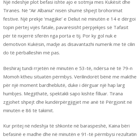
Një ndeshje plot befasi ishte ajo e sotmja mes Kukësit dhe
Tiranës. Në “Air Albania” nisën shumë shpejt brohorimat
festive. Një prekje ‘magjike’ e Deliut në minutën e 14 e dërgoi
topin përtej vijës fatale, pavarësisht përpjekjes së Tafasit
për të nxjerrë sferën nga porta e tij. Por ky gol nuk e
demotivon Kukësin, madje as disavantazhi numerik me të cilin
do të përballeshin më pas.
Beshiraj tundi rrjetën në minutën e 53-të, ndërsa në të 79-n
Momoh ktheu situatën përmbys. Verilindorët bënë me makthe
për një moment bardheblutë, duke i dërguar një hap larg
humbjes. Megjithatë, spektakli sapo kishte filluar. Tirana
zgjohet shpejt dhe kundërpërgjigjet me anë të Përgjonit në
minutën e 86 të takimit.
Kur pritej në ndeshja të shkonte në baraspeshë, Kaina bëri
befasinë e madhe dhe në minutën e 91-të përmbysi rezultatin