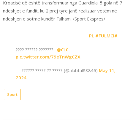
Kroacisë që është transformuar nga Guardiola. 5 gola në 7
ndeshjet e fundit, ku 2 prej tyre janë realizuar vetëm në
ndeshjen e sotme kundër Fulham. /Sport Ekspres/
#FULMCI
#PL
???? ?????? ??????? :
@CL0
pic.twitter.com/79eTnWgCZX
— ?????? ????? ?? ????? (@alabtal88846)
May 11,
2024
Sport