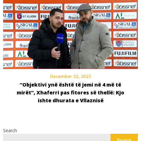
December 22, 2023
“Objektivi ynë është të jemi në 4 më të
mirët”, Xhaferri pas fitores së thellë: Kjo
ishte dhurata e Vllaznisë
Search
Search