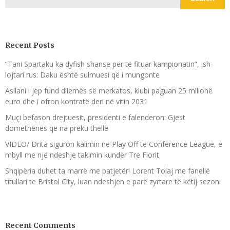
Recent Posts
“Tani Spartaku ka dyfish shanse për të fituar kampionatin”, ish-
lojtari rus: Daku është sulmuesi që i mungonte
Asllani i jep fund dilemës së merkatos, klubi paguan 25 milionë
euro dhe i ofron kontratë deri në vitin 2031
Muçi befason drejtuesit, presidenti e falenderon: Gjest
domethënës që na preku thellë
VIDEO/ Drita siguron kalimin në Play Off të Conference League, e
mbyll me një ndeshje takimin kundër Tre Fiorit
Shqipëria duhet ta marrë me patjetër! Lorent Tolaj me fanellë
titullari te Bristol City, luan ndeshjen e parë zyrtare të këtij sezoni
Recent Comments