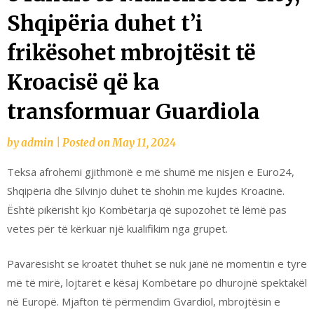
Shqipëria duhet t’i
frikësohet mbrojtësit të
Kroacisë që ka
transformuar Guardiola
by
admin
|
Posted on
May 11, 2024
Teksa afrohemi gjithmonë e më shumë me nisjen e Euro24,
Shqipëria dhe Silvinjo duhet të shohin me kujdes Kroacinë.
Është pikërisht kjo Kombëtarja që supozohet të lëmë pas
vetes për të kërkuar një kualifikim nga grupet.
Pavarësisht se kroatët thuhet se nuk janë në momentin e tyre
më të mirë, lojtarët e kësaj Kombëtare po dhurojnë spektakël
në Europë. Mjafton të përmendim Gvardiol, mbrojtësin e