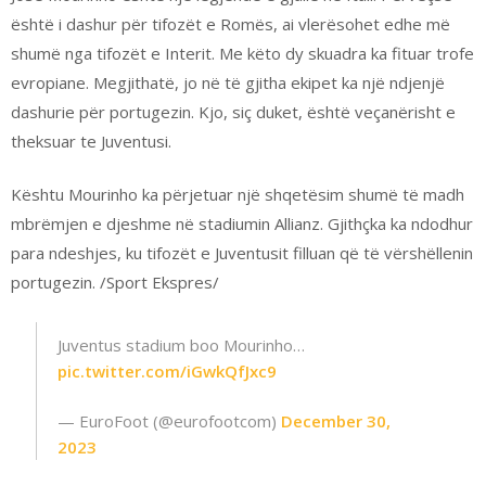
është i dashur për tifozët e Romës, ai vlerësohet edhe më
shumë nga tifozët e Interit. Me këto dy skuadra ka fituar trofe
evropiane. Megjithatë, jo në të gjitha ekipet ka një ndjenjë
dashurie për portugezin. Kjo, siç duket, është veçanërisht e
theksuar te Juventusi.
Kështu Mourinho ka përjetuar një shqetësim shumë të madh
mbrëmjen e djeshme në stadiumin Allianz. Gjithçka ka ndodhur
para ndeshjes, ku tifozët e Juventusit filluan që të vërshëllenin
portugezin. /Sport Ekspres/
Juventus stadium boo Mourinho…
pic.twitter.com/iGwkQfJxc9
— EuroFoot (@eurofootcom)
December 30,
2023