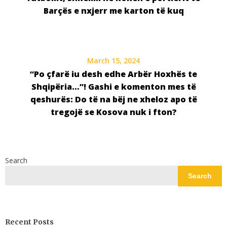
Barçës e nxjerr me karton të kuq
March 15, 2024
“Po çfarë iu desh edhe Arbër Hoxhës te
Shqipëria…”! Gashi e komenton mes të
qeshurës: Do të na bëj ne xheloz apo të
tregojë se Kosova nuk i fton?
Search
Search
Recent Posts