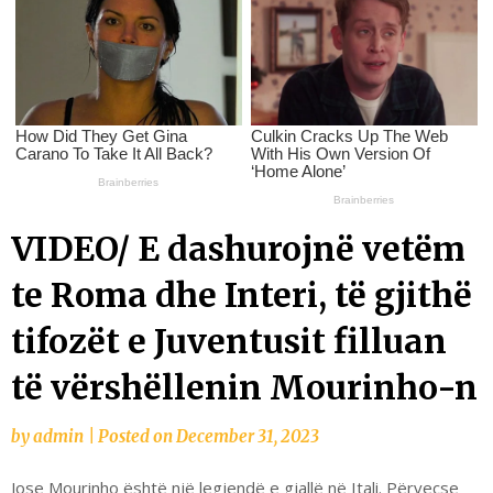
VIDEO/ E dashurojnë vetëm
te Roma dhe Interi, të gjithë
tifozët e Juventusit filluan
të vërshëllenin Mourinho-n
by
admin
|
Posted on
December 31, 2023
Jose Mourinho është një legjendë e gjallë në Itali. Përveçse