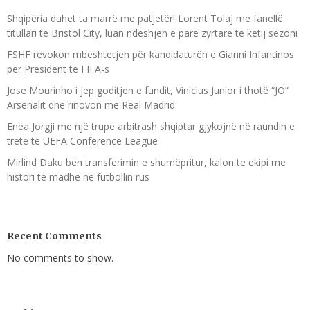
Shqipëria duhet ta marrë me patjetër! Lorent Tolaj me fanellë
titullari te Bristol City, luan ndeshjen e parë zyrtare të këtij sezoni
FSHF revokon mbështetjen për kandidaturën e Gianni Infantinos
për President të FIFA-s
Jose Mourinho i jep goditjen e fundit, Vinicius Junior i thotë “JO”
Arsenalit dhe rinovon me Real Madrid
Enea Jorgji me një trupë arbitrash shqiptar gjykojnë në raundin e
tretë të UEFA Conference League
Mirlind Daku bën transferimin e shumëpritur, kalon te ekipi me
histori të madhe në futbollin rus
Recent Comments
No comments to show.