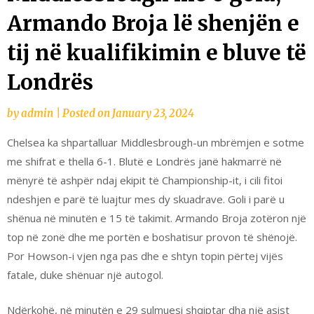
Armando Broja lë shenjën e
tij në kualifikimin e bluve të
Londrës
by
admin
|
Posted on
January 23, 2024
Chelsea ka shpartalluar Middlesbrough-un mbrëmjen e sotme
me shifrat e thella 6-1. Blutë e Londrës janë hakmarrë në
mënyrë të ashpër ndaj ekipit të Championship-it, i cili fitoi
ndeshjen e parë të luajtur mes dy skuadrave. Goli i parë u
shënua në minutën e 15 të takimit. Armando Broja zotëron një
top në zonë dhe me portën e boshatisur provon të shënojë.
Por Howson-i vjen nga pas dhe e shtyn topin përtej vijës
fatale, duke shënuar një autogol.
Ndërkohë, në minutën e 29 sulmuesi shqiptar dha një asist