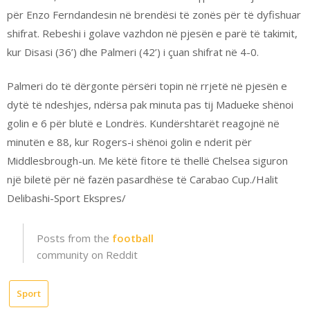
për Enzo Ferndandesin në brendësi të zonës për të dyfishuar
shifrat. Rebeshi i golave vazhdon në pjesën e parë të takimit,
kur Disasi (36’) dhe Palmeri (42’) i çuan shifrat në 4-0.
Palmeri do të dërgonte përsëri topin në rrjetë në pjesën e
dytë të ndeshjes, ndërsa pak minuta pas tij Madueke shënoi
golin e 6 për blutë e Londrës. Kundërshtarët reagojnë në
minutën e 88, kur Rogers-i shënoi golin e nderit për
Middlesbrough-un. Me këtë fitore të thellë Chelsea siguron
një biletë për në fazën pasardhëse të Carabao Cup./Halit
Delibashi-Sport Ekspres/
Posts from the
football
community on Reddit
Sport