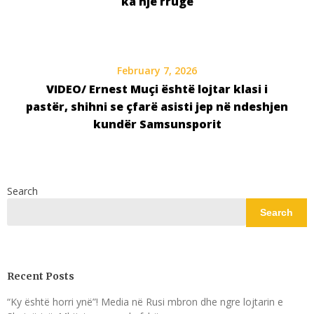
ka një rrugë
February 7, 2026
VIDEO/ Ernest Muçi është lojtar klasi i
pastër, shihni se çfarë asisti jep në ndeshjen
kundër Samsunsporit
Search
Search
Recent Posts
“Ky është horri ynë”! Media në Rusi mbron dhe ngre lojtarin e