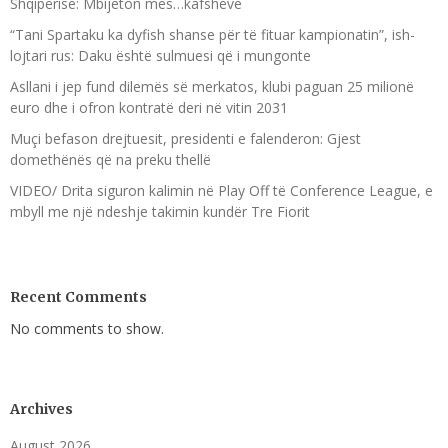
Shqipërisë: Mbijeton mes…kafshëve
“Tani Spartaku ka dyfish shanse për të fituar kampionatin”, ish-
lojtari rus: Daku është sulmuesi që i mungonte
Asllani i jep fund dilemës së merkatos, klubi paguan 25 milionë
euro dhe i ofron kontratë deri në vitin 2031
Muçi befason drejtuesit, presidenti e falenderon: Gjest
domethënës që na preku thellë
VIDEO/ Drita siguron kalimin në Play Off të Conference League, e
mbyll me një ndeshje takimin kundër Tre Fiorit
Recent Comments
No comments to show.
Archives
August 2026