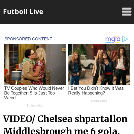
Skip
Futboll Live
to
content
VIDEO/ Chelsea shpartallon
Middlesbrough me 6 gola,