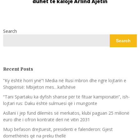
duhet të kalojë Arlind Ajetin
Search
Search
Recent Posts
“Ky është horri ynë”! Media në Rusi mbron dhe ngre lojtarin e
Shqipërisë: Mbijeton mes…kafshëve
“Tani Spartaku ka dyfish shanse për të fituar kampionatin”, ish-
lojtari rus: Daku është sulmuesi që i mungonte
Asllani i jep fund dilemës së merkatos, klubi paguan 25 milionë
euro dhe i ofron kontratë deri në vitin 2031
Muçi befason drejtuesit, presidenti e falenderon: Gjest
domethënës që na preku thellë