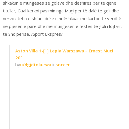
shkakun e mungesës së golave dhe dëshirës për të qenë
titullar, Gual kërkoi pasimin nga Muçi për të dalë te goli dhe
nervozitetin e shfaqi duke u ndëshkuar me karton të verdhë
në pjesën e parë dhe me mungesën e festës te goli i lojtarit
të Shqipërisë. /Sport Ekspres/
Aston Villa 1-[1] Legia Warszawa – Ernest Muçi
20′
by
u/4gjdtokurwa
in
soccer