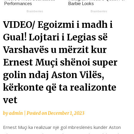
VIDEO/ Egoizmi i madh i
Gual! Lojtari i Legias së
Varshavës u mërzit kur
Ernest Muçi shënoi super
golin ndaj Aston Vilës,
kërkonte që ta realizonte
vet
by
admin
|
Posted on
December 1, 2023
Ernest Muçi ka realizuar një gol mbreslënës kundër Aston