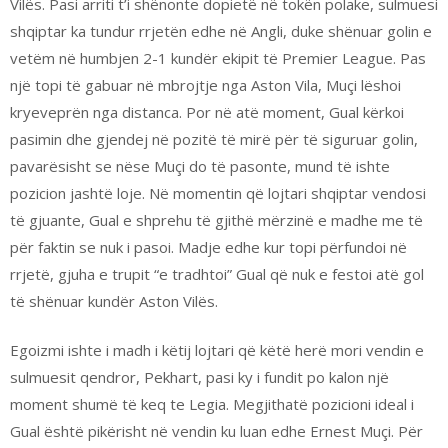
Vilës. Pasi arriti t’i shënonte dopietë në tokën polake, sulmuesi
shqiptar ka tundur rrjetën edhe në Angli, duke shënuar golin e
vetëm në humbjen 2-1 kundër ekipit të Premier League. Pas
një topi të gabuar në mbrojtje nga Aston Vila, Muçi lëshoi
kryeveprën nga distanca. Por në atë moment, Gual kërkoi
pasimin dhe gjendej në pozitë të mirë për të siguruar golin,
pavarësisht se nëse Muçi do të pasonte, mund të ishte
pozicion jashtë loje. Në momentin që lojtari shqiptar vendosi
të gjuante, Gual e shprehu të gjithë mërzinë e madhe me të
për faktin se nuk i pasoi. Madje edhe kur topi përfundoi në
rrjetë, gjuha e trupit “e tradhtoi” Gual që nuk e festoi atë gol
të shënuar kundër Aston Vilës.
Egoizmi ishte i madh i këtij lojtari që këtë herë mori vendin e
sulmuesit qendror, Pekhart, pasi ky i fundit po kalon një
moment shumë të keq te Legia. Megjithatë pozicioni ideal i
Gual është pikërisht në vendin ku luan edhe Ernest Muçi. Për