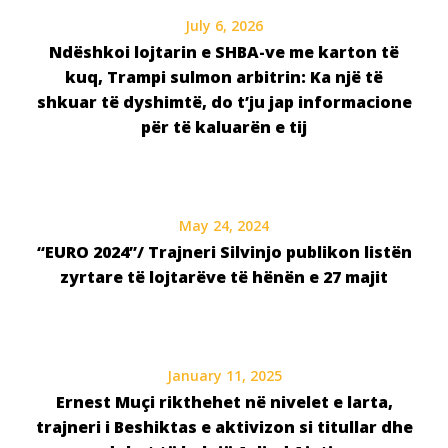
July 6, 2026
Ndëshkoi lojtarin e SHBA-ve me karton të
kuq, Trampi sulmon arbitrin: Ka një të
shkuar të dyshimtë, do t’ju jap informacione
për të kaluarën e tij
May 24, 2024
“EURO 2024”/ Trajneri Silvinjo publikon listën
zyrtare të lojtarëve të hënën e 27 majit
January 11, 2025
Ernest Muçi rikthehet në nivelet e larta,
trajneri i Beshiktas e aktivizon si titullar dhe