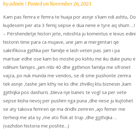
by
admin
|
Posted on
November 26, 2023
Kam pas femra e femra te huaja por asnje s’kam ndi ashtu, Do
kujdesem per ata 3 femij sepse e dua nene e tyre aq shum …!
– Përshendetje histori jete, ndoshta ju komentus e lexus edini
historin time para ca mujave, une jam ai mergimtari që
sakrifikova gjithka per familje e lash veten pas. Jam i pa
martuar edhe ose kam bo moshe po kshtu me iku duke punu e
ndihum famijes ,jam mbi 40 dhe gjithmon familja me ofronet
vajza, po nuk munda me vendos, se di sme pushonte zemra
tek asnje ,tashe jam kthy ne ks dhe zhvilloj ktu biznesin ,kam
gjithqka pos dashuris ,bleva nje banes te vogl sa per vete
sepse kisha nevoj per pushim nga puna ,dhe nese ju kujtohet
se aty takova femren qe ma dridhi zemren ,ajo femer me
terheqi me ata sy ,me ato flok at trup ,dhe gjjthqka …
(vazhdon historia me poshte…)