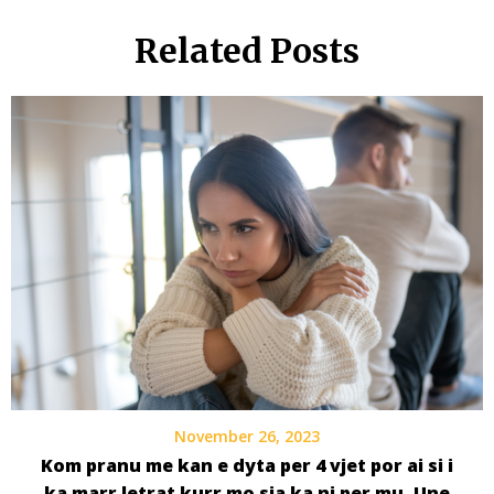
Related Posts
November 26, 2023
Kom pranu me kan e dyta per 4 vjet por ai si i
ka marr letrat kurr mo sja ka ni per mu, Une