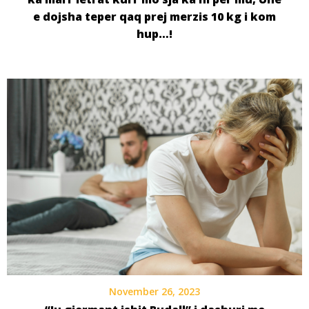
e dojsha teper qaq prej merzis 10 kg i kom
hup…!
November 26, 2023