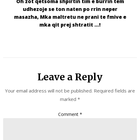
Oh zot qetsoma shpirtin tim e burrin tem
udhezoje se ton naten po rrin neper
masazha, Mka maltretu ne prani te fmive e
mka qit prej shtratit …!
Leave a Reply
Your email address will not be published.
Required fields are
marked
*
Comment
*