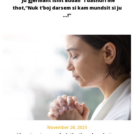
“Ju gjermant ishit Budall” i dashuri me
thot,”Nuk t’boj darsem si kam mundsit si ju
…!”
November 26, 2023