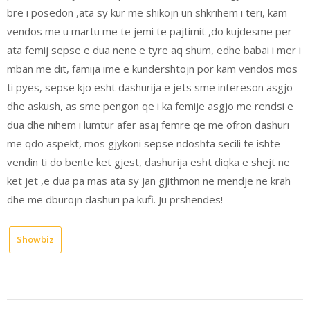
bre i posedon ,ata sy kur me shikojn un shkrihem i teri, kam
vendos me u martu me te jemi te pajtimit ,do kujdesme per
ata femij sepse e dua nene e tyre aq shum, edhe babai i mer i
mban me dit, famija ime e kundershtojn por kam vendos mos
ti pyes, sepse kjo esht dashurija e jets sme intereson asgjo
dhe askush, as sme pengon qe i ka femije asgjo me rendsi e
dua dhe nihem i lumtur afer asaj femre qe me ofron dashuri
me qdo aspekt, mos gjykoni sepse ndoshta secili te ishte
vendin ti do bente ket gjest, dashurija esht diqka e shejt ne
ket jet ,e dua pa mas ata sy jan gjithmon ne mendje ne krah
dhe me dburojn dashuri pa kufi. Ju prshendes!
Showbiz