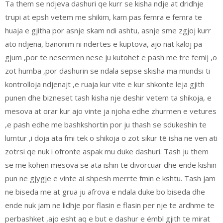
Ta them se ndjeva dashuri qe kurr se kisha ndje at dridhje
trupi at epsh vetem me shikim, kam pas femra e femra te
huaja e gjitha por asnje skam ndi ashtu, asnje sme zgjoj kurr
ato ndjena, banonim ni ndertes e kuptova, ajo nat kaloj pa
gjum ,por te nesermen nese ju kutohet e pash me tre femij ,o
zot humba ,por dashurin se ndala sepse skisha ma mundsi ti
kontrolloja ndjenajt ,e ruaja kur vite e kur shkonte leja gjith
punen dhe bizneset tash kisha nje deshir vetem ta shikoja, e
mesova at orar kur ajo vinte ja njoha edhe zhurmen e vetures
,e pash edhe me bashkshortin por ju thash se sdukeshin te
lumtur ,i doja ata fmi tek o shikoja o zot sikur tē isha ne ven ati
zotrsi qe nuk i ofronte aspak mu duke dashuri. Tash ju them
se me kohen mesova se ata ishin te divorcuar dhe ende kishin
pun ne gjygje e vinte ai shpesh merrte fmin e kshtu. Tash jam
ne biseda me at grua ju afrova e ndala duke bo biseda dhe
ende nuk jam ne lidhje por flasin e flasin per nje te ardhme te
perbashket ,ajo esht aq e but e dashur e ëmbl gjith te mirat