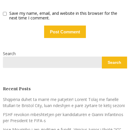
Save my name, email, and website in this browser for the
next time I comment.
Search
Search
Recent Posts
Shqipëria duhet ta marrë me patjetër! Lorent Tolaj me fanellë
titullari te Bristol City, luan ndeshjen e parë zyrtare të këtij sezoni
FSHF revokon mbështetjen për kandidaturën e Gianni Infantinos
për President të FIFA-s
Jose Mourinho i jep goditjen e fundit, Vinicius Junior i thotë “JO”