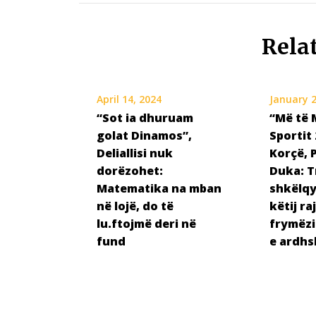
Rela
April 14, 2024
January 2
“Sot ia dhuruam
“Më të 
golat Dinamos”,
Sportit
Deliallisi nuk
Korçë, 
dorëzohet:
Duka: T
Matematika na mban
shkëlqy
në lojë, do të
këtij ra
lu.ftojmë deri në
frymëzi
fund
e ardh