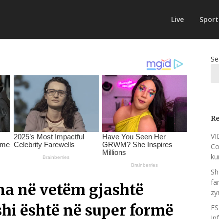
Live
Sport
Se
Re
VI
Co
ku
Sh
fa
ëna në vetëm gjashtë
zy
shi është në super formë
FS
In