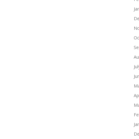
Ja
De
No
Oc
Se
Au
Ju
Ju
Ma
Ap
Ma
Fe
Ja
De