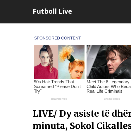
Skip
Futboll Live
to
content
LIVE/ Dy asiste të dh
minuta, Sokol Cikalle