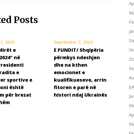
Ap
Ma
ted Posts
Fe
Ja
De
1, 2025
September 7, 2024
Mirët e
E FUNDIT/ Shqipëria
No
 2024” në
përmbys ndeshjen
Oc
Presidenti
dhe na kthen
Se
radita e
emocionet e
Au
er sportive e
kualifikueseve, arrin
joni është
fitoren e parë në
Ju
m për brezat
histori ndaj Ukrainës
Ju
shëm
Ma
Ap
Ma
Fe