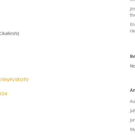
Jo
th
En
ra
ikalleshi)
R
No
m/5hyPzVEOfV
Ar
024
Au
Ju
Ju
Ma