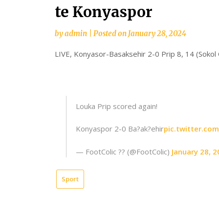
te Konyaspor
by
admin
|
Posted on
January 28, 2024
LIVE, Konyasor-Basaksehir 2-0 Prip 8, 14 (Sokol C
Louka Prip scored again!
Konyaspor 2-0 Ba?ak?ehir
pic.twitter.co
— FootColic ?? (@FootColic)
January 28, 2
Sport