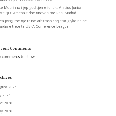
se Mourinho i jep goditjen e fundit, Vinicius Junior i
otë “JO” Arsenalit dhe rinovon me Real Madrid
ea Jorgji me një trupë arbitrash shqiptar gjykojnë në
undin e tretë të UEFA Conference League
ecent Comments
 comments to show.
chives
gust 2026
ly 2026
ne 2026
y 2026