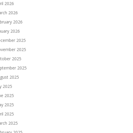
ril 2026
rch 2026
bruary 2026
nuary 2026
cember 2025
vember 2025
tober 2025
ptember 2025
gust 2025
ly 2025
ne 2025
y 2025
ril 2025
rch 2025
bruary 2025