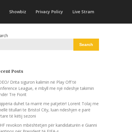
Showbiz
Privacy Policy
Live Stram
arch
Search
cent Posts
DEO/ Drita siguron kalimin në Play Off të
nference League, e mbyll me një ndeshje takimin
ndër Tre Fiorit
qipëria duhet ta marrë me patjetër! Lorent Tolaj me
nellë titullari te Bristol City, luan ndeshjen e parë
rtare të këtij sezoni
HF revokon mbështetjen për kandidaturën e Gianni
fantinos për President të FIFA-s