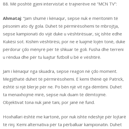
88. Më poshtë gjeni intervistat e trajnerëve në “MCN TV”:
Ahmataj
: “Jam shumë i kënaqur, sepse nuk e meritonim të
pësonim ato dy gola. Duhet të përmirësohemi te mbrojtja,
sepse kampionati do vijë duke u vështirësuar, siç ishte edhe
Kukësi sot. Kishim vështirësi, por ne e luajmë lojën tonë, duke
përdorur çdo mënyrë për të shkuar te goli. Fusha dhe terreni
u rëndua dhe për tu luajtur futboll u bë e vështirë.
Jam i kënaqur nga skuadra, sepse reagon në çdo moment.
Megjithatë duhet të përmirësohemi. E kemi thënë që Patrick,
është si një blerje për ne. Po bën një vit nga dëmtimi. Duhet
ta menaxhojmë mirë, sepse nuk duam të dëmtojmë.
Objektivat tona nuk janë tani, por janë në fund.
Hoxhallari është me kartonë, por nuk ishte ndeshje për lojtarë
të rinj. Kemi alternativa për ta përballuar kampionatin. Duhet