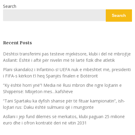
Search
Search
Recent Posts
Dështoi transferimi pas testeve mjekësore, klubi i del në mbrojtje
Asllanit: Është i aftë për nivelin më të lartë fizik dhe atletik
Plani skandaloz i Infantino-s! UEFA nuk e mbështet më, presidenti
i FIFA-s kërkon t’i heq Spanjës finalen e Botërorit
“Ky është horri ynë”! Media në Rusi mbron dhe ngre lojtarin e
Shqipërisë: Mbijeton mes…kafshëve
“Tani Spartaku ka dyfish shanse për të fituar kampionatin”, ish-
lojtari rus: Daku është sulmuesi që i mungonte
Asllani i jep fund dilemës së merkatos, klubi paguan 25 milionë
euro dhe i ofron kontratë deri në vitin 2031