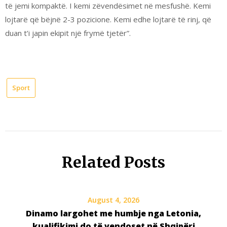
të jemi kompaktë. I kemi zëvendësimet në mesfushë. Kemi
lojtarë që bëjnë 2-3 pozicione. Kemi edhe lojtarë të rinj, që
duan t’i japin ekipit një frymë tjetër”.
Sport
Related Posts
August 4, 2026
Dinamo largohet me humbje nga Letonia,
kualifikimi do të vendoset në Shqipëri