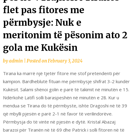
flet pas fitores me
përmbysje: Nuk e
meritonim të pësonim ato 2
gola me Kukësin
by
admin
|
Posted on
February 3, 2024
Tirana ka marrë një tjetër fitore me stof pretendenti për
kampion. Bardheblutë fituan me përmbysje shifrat 3-2 kundër
Kukësit. Salami shënoi golin e parë të takimit në minutën e 15.
Ndërkohë Latifi solli baraspeshën në minutën e 28. Kur u
mendua se Tirana do të përmbyste, ishte Dragoshi në të 39
që mbylli pjesën e parë 2-1 në favor të verilindorëve.
Përmbysja do të vinte në pjesën e dytë. Kristal Abazaj
barazoi për Tiranën në të 69 dhe Patrick i solli fitoren në të