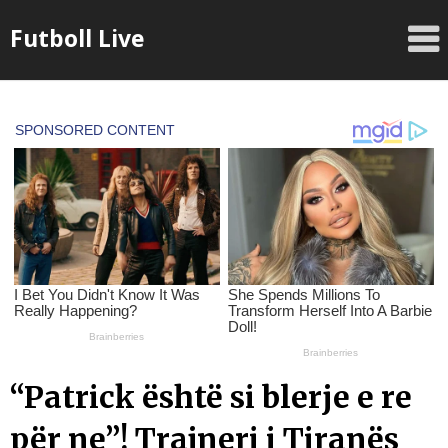
Skip
Futboll Live
to
content
“Patrick është si blerje e re
për ne”! Trajneri i Tiranës